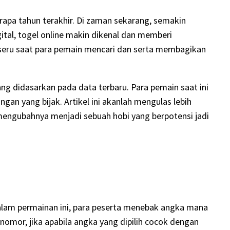
rapa tahun terakhir. Di zaman sekarang, semakin
tal, togel online makin dikenal dan memberi
n seru saat para pemain mencari dan serta membagikan
 didasarkan pada data terbaru. Para pemain saat ini
n yang bijak. Artikel ini akanlah mengulas lebih
ngubahnya menjadi sebuah hobi yang berpotensi jadi
Dalam permainan ini, para peserta menebak angka mana
nomor, jika apabila angka yang dipilih cocok dengan