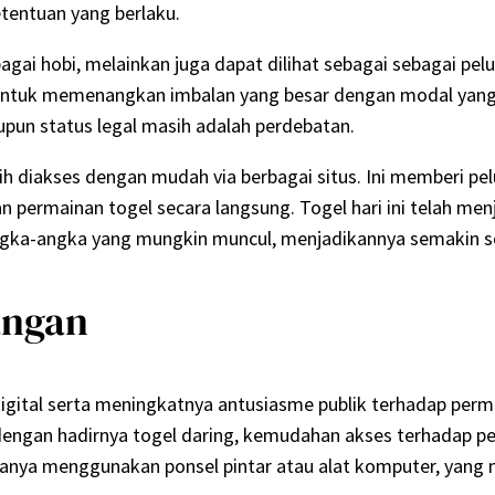
etentuan yang berlaku.
gai hobi, melainkan juga dapat dilihat sebagai sebagai pe
ntuk memenangkan imbalan yang besar dengan modal yang cu
aupun status legal masih adalah perdebatan.
bih diakses dengan mudah via berbagai situs. Ini memberi pe
 permainan togel secara langsung. Togel hari ini telah me
ngka-angka yang mungkin muncul, menjadikannya semakin s
angan
igital serta meningkatnya antusiasme publik terhadap perma
ing dengan hadirnya togel daring, kemudahan akses terhadap p
ya menggunakan ponsel pintar atau alat komputer, yang 