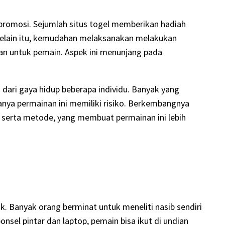
romosi. Sejumlah situs togel memberikan hadiah
elain itu, kemudahan melaksanakan melakukan
n untuk pemain. Aspek ini menunjang pada
n dari gaya hidup beberapa individu. Banyak yang
anya permainan ini memiliki risiko. Berkembangnya
serta metode, yang membuat permainan ini lebih
. Banyak orang berminat untuk meneliti nasib sendiri
sel pintar dan laptop, pemain bisa ikut di undian