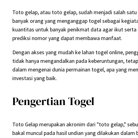
Toto gelap, atau toto gelap, sudah menjadi salah sat
banyak orang yang menganggap togel sebagai kegiatan 
kuantitas untuk banyak penikmat data agar ikut serta
prediksi nomor yang dapat membawa manfaat.
Dengan akses yang mudah ke lahan togel online, pen
tidak hanya mengandalkan pada keberuntungan, tetapi
dalam mengenai dunia permainan togel, apa yang me
investasi yang baik.
Pengertian Togel
Toto Gelap merupakan akronim dari "toto gelap," seb
bakal muncul pada hasil undian yang dilakukan dalam b