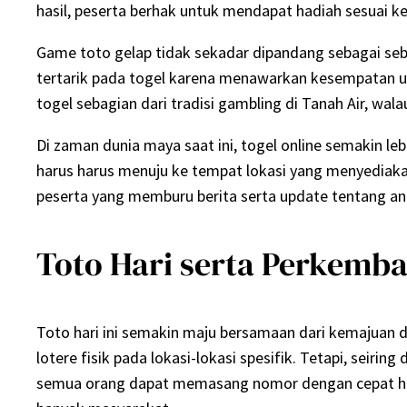
hasil, peserta berhak untuk mendapat hadiah sesuai k
Game toto gelap tidak sekadar dipandang sebagai seba
tertarik pada togel karena menawarkan kesempatan u
togel sebagian dari tradisi gambling di Tanah Air, wal
Di zaman dunia maya saat ini, togel online semakin le
harus harus menuju ke tempat lokasi yang menyediakan
peserta yang memburu berita serta update tentang a
Toto Hari serta Perkemb
Toto hari ini semakin maju bersamaan dari kemajuan d
lotere fisik pada lokasi-lokasi spesifik. Tetapi, seir
semua orang dapat memasang nomor dengan cepat han