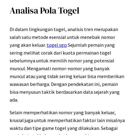
Analisa Pola Togel
Di dalam lingkungan togel, analisis tren merupakan
salah satu metode esensial untuk menebak nomor
yang akan keluar.
togel sgp
Sejumlah pemain yang
sering melihat corak dari kuota permainan togel
sebelumnya untuk memilih nomor yang potensial
muncul. Mengamati nomor-nomor yang banyak
muncul atau yang tidak sering keluar bisa memberikan
wawasan berharga. Dengan pendekatan ini, pemain
bisa menyusun taktik berdasarkan data sejarah yang
ada.
Selain memperhatikan nomor yang banyak keluar,
krusial juga untuk memperhatikan faktor lain misalnya
waktu dan tipe game togel yang dilakukan. Sebagai