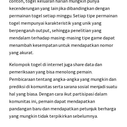
contoh, togel keluaran harian mungkin punya
kecenderungan yang lain jika dibandingkan dengan
permainan togel setiap minggu. Setiap tipe permainan
togel mempunyai karakteristik yang unik yang
berpengaruh output, sehingga penelitian yang
mendalam terhadap masing-masing tipe game dapat
menambah kesempatan untuk mendapatkan nomor
yang akurat.
Kelompok togel di internet juga share data dan
pemeriksaan yang bisa menolong pemain.
Pembicaraan tentang angka-angka yang mungkin dan
prediksi di komunitas serta sarana sosial menjadi suatu
hal yang biasa. Dengan cara ikut partisipasi dalam
komunitas ini, pemain dapat mendapatkan
pandangan baru dan mendapatkan petunjuk berharga
yang mungkin tidak terpikirkan sebelumnya.