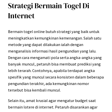
Strategi Bermain Togel Di
Internet
Bermain togel online butuh strategi yang baik untuk
meningkatkan kemungkinan kemenangan. Salah satu
metode yang dapat dilakukan ialah dengan
menganalisis informasi hasil pengundian yang lalu.
Dengan cara mengamati pola serta angka-angka yang
banyak muncul, petaruh bisa membuat prediksi yang
lebih terarah. Contohnya, apabila terdapat angka
spesifik yang muncul secara konsisten dalam beberapa
pengundian terakhir, ada kemungkinan nomor
tersebut bisa kembali muncul.
Selain itu, amat krusial agar mengatur budget saat
bermain lotere di internet. Petaruh disarankan agar