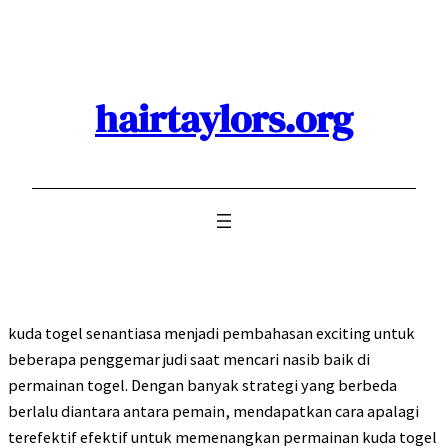
Skip
to
content
hairtaylors.org
kuda togel senantiasa menjadi pembahasan exciting untuk
beberapa penggemar judi saat mencari nasib baik di
permainan togel. Dengan banyak strategi yang berbeda
berlalu diantara antara pemain, mendapatkan cara apalagi
terefektif efektif untuk memenangkan permainan kuda togel