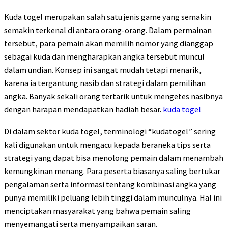
Kuda togel merupakan salah satu jenis game yang semakin
semakin terkenal di antara orang-orang. Dalam permainan
tersebut, para pemain akan memilih nomor yang dianggap
sebagai kuda dan mengharapkan angka tersebut muncul
dalam undian. Konsep ini sangat mudah tetapi menarik,
karena ia tergantung nasib dan strategi dalam pemilihan
angka. Banyak sekali orang tertarik untuk mengetes nasibnya
dengan harapan mendapatkan hadiah besar.
kuda togel
Di dalam sektor kuda togel, terminologi “kudatogel” sering
kali digunakan untuk mengacu kepada beraneka tips serta
strategi yang dapat bisa menolong pemain dalam menambah
kemungkinan menang. Para peserta biasanya saling bertukar
pengalaman serta informasi tentang kombinasi angka yang
punya memiliki peluang lebih tinggi dalam munculnya. Hal ini
menciptakan masyarakat yang bahwa pemain saling
menyemangati serta menyampaikan saran.