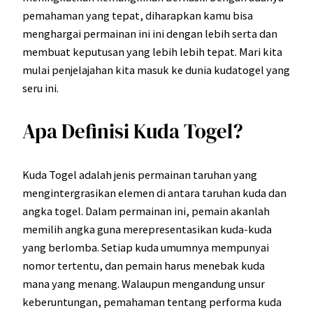
pemahaman yang tepat, diharapkan kamu bisa
menghargai permainan ini ini dengan lebih serta dan
membuat keputusan yang lebih lebih tepat. Mari kita
mulai penjelajahan kita masuk ke dunia kudatogel yang
seru ini.
Apa Definisi Kuda Togel?
Kuda Togel adalah jenis permainan taruhan yang
mengintergrasikan elemen di antara taruhan kuda dan
angka togel. Dalam permainan ini, pemain akanlah
memilih angka guna merepresentasikan kuda-kuda
yang berlomba. Setiap kuda umumnya mempunyai
nomor tertentu, dan pemain harus menebak kuda
mana yang menang. Walaupun mengandung unsur
keberuntungan, pemahaman tentang performa kuda