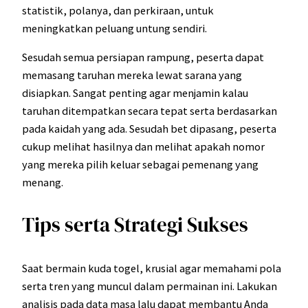
statistik, polanya, dan perkiraan, untuk
meningkatkan peluang untung sendiri.
Sesudah semua persiapan rampung, peserta dapat
memasang taruhan mereka lewat sarana yang
disiapkan. Sangat penting agar menjamin kalau
taruhan ditempatkan secara tepat serta berdasarkan
pada kaidah yang ada. Sesudah bet dipasang, peserta
cukup melihat hasilnya dan melihat apakah nomor
yang mereka pilih keluar sebagai pemenang yang
menang.
Tips serta Strategi Sukses
Saat bermain kuda togel, krusial agar memahami pola
serta tren yang muncul dalam permainan ini. Lakukan
analisis pada data masa lalu dapat membantu Anda