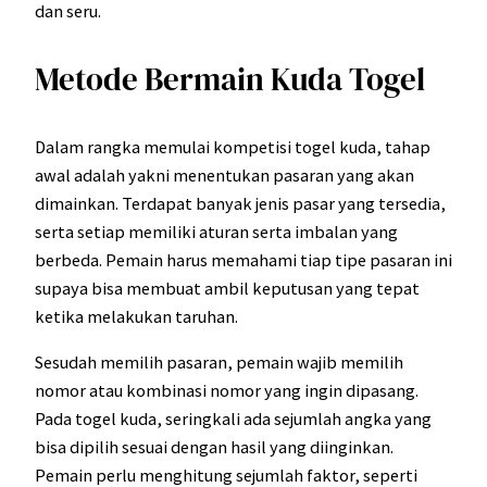
dan seru.
Metode Bermain Kuda Togel
Dalam rangka memulai kompetisi togel kuda, tahap
awal adalah yakni menentukan pasaran yang akan
dimainkan. Terdapat banyak jenis pasar yang tersedia,
serta setiap memiliki aturan serta imbalan yang
berbeda. Pemain harus memahami tiap tipe pasaran ini
supaya bisa membuat ambil keputusan yang tepat
ketika melakukan taruhan.
Sesudah memilih pasaran, pemain wajib memilih
nomor atau kombinasi nomor yang ingin dipasang.
Pada togel kuda, seringkali ada sejumlah angka yang
bisa dipilih sesuai dengan hasil yang diinginkan.
Pemain perlu menghitung sejumlah faktor, seperti