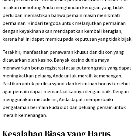
ini akan menolong Anda menghindari kerugian yang tidak
perlu dan memastikan bahwa pemain masih menikmati
permainan. Hindari tergoda untuk melanjutkan permainan
dengan keyakinan akan mendapatkan kembali kerugian,
karena hal ini dapat memicu pada keputusan yang tidak bijak.
Terakhir, manfaatkan penawaran khusus dan diskon yang
ditawarkan oleh kasino. Banyak kasino dunia maya
menawarkan bonus registrasi atau putaran gratis yang dapat
meningkatkan peluang Anda untuk meraih kemenangan.
Pastikan untuk periksa syarat dan ketentuan bonus tersebut
agar pemain dapat memanfaatkannya dengan baik. Dengan
menggunakan metode ini, Anda dapat memperbaiki
pengalaman bermain kuda slot dan peluang pemain untuk
meraih kemenangan.
Kesalahan Biasa yang Harus