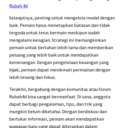
Rubah 4d
Selanjutnya, penting untuk mengelola modal dengan
baik. Pemain harus menetapkan batasan dan tidak
tergoda untuk terus bermain meskipun sudah
mengalami kerugian. Strategi ini memungkinkan
pemain untuk bertahan lebih lama dan memberikan
peluang yang lebih baik untuk mendapatkan
kemenangan. Dengan pengelolaan keuangan yang
bijak, pemain dapat menikmati permainan dengan
lebih tenang dan fokus.
Terakhir, bergabung dengan komunitas atau forum
Rubah4d bisa sangat bermanfaat. Di sana, anggota
dapat berbagi pengalaman, tips, dan trik yang
mungkin belum diketahui. Dengan berdiskusi dan
bertukar informasi, pemain akan mendapatkan
wawasan baru yang dapat diterapkan dalam