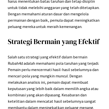
harus menentukan batas taruhan dan tetap disiplin
untuk tidak melebihi anggaran yang telah ditetapkan.
Dengan memahami aturan dasar dan mengelola
permainan dengan baik, pemula dapat meningkatkan
peluang mereka untuk meraih kemenangan.
Strategi Bermain yang Efektif
Salah satu strategi yang efektif dalam bermain
Rubah4d adalah memahami pola taruhan yang terjadi.
Pemain perlu mencermati hasil-hasil sebelumnya dan
mencari pola yang mungkin muncul. Dengan
melakukan analisis ini, pemain dapat membuat
keputusan yang lebih baik dalam memilih angka atau
kombinasi yang akan dipasang. Kesabaran dan
ketelitian dalam mencatat hasil sebelumnya sangat
membantu dalam meningkatkan peluang menang.