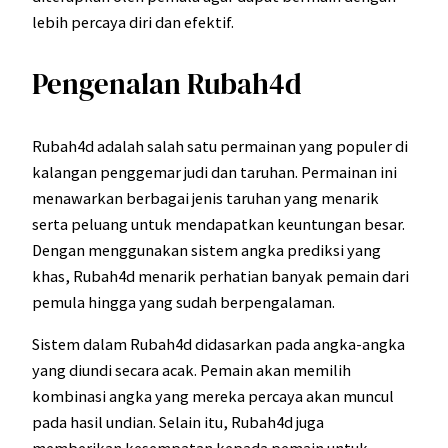
lebih percaya diri dan efektif.
Pengenalan Rubah4d
Rubah4d adalah salah satu permainan yang populer di
kalangan penggemar judi dan taruhan. Permainan ini
menawarkan berbagai jenis taruhan yang menarik
serta peluang untuk mendapatkan keuntungan besar.
Dengan menggunakan sistem angka prediksi yang
khas, Rubah4d menarik perhatian banyak pemain dari
pemula hingga yang sudah berpengalaman.
Sistem dalam Rubah4d didasarkan pada angka-angka
yang diundi secara acak. Pemain akan memilih
kombinasi angka yang mereka percaya akan muncul
pada hasil undian. Selain itu, Rubah4d juga