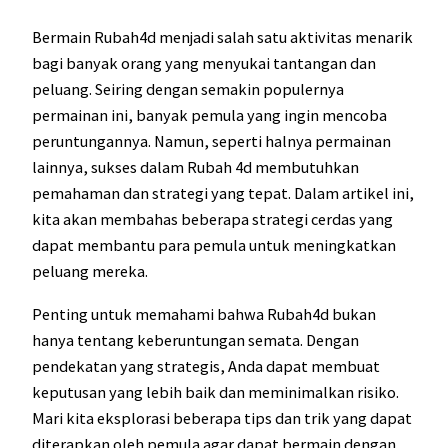
Bermain Rubah4d menjadi salah satu aktivitas menarik
bagi banyak orang yang menyukai tantangan dan
peluang. Seiring dengan semakin populernya
permainan ini, banyak pemula yang ingin mencoba
peruntungannya. Namun, seperti halnya permainan
lainnya, sukses dalam Rubah 4d membutuhkan
pemahaman dan strategi yang tepat. Dalam artikel ini,
kita akan membahas beberapa strategi cerdas yang
dapat membantu para pemula untuk meningkatkan
peluang mereka.
Penting untuk memahami bahwa Rubah4d bukan
hanya tentang keberuntungan semata. Dengan
pendekatan yang strategis, Anda dapat membuat
keputusan yang lebih baik dan meminimalkan risiko.
Mari kita eksplorasi beberapa tips dan trik yang dapat
diterapkan oleh pemula agar dapat bermain dengan