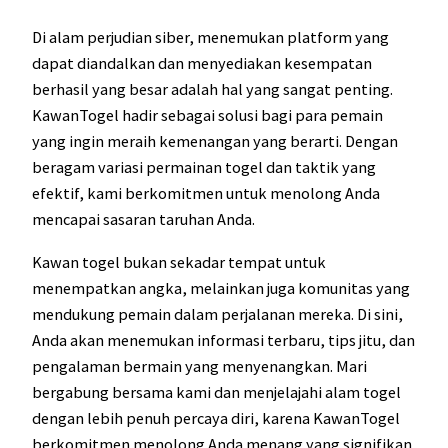
Di alam perjudian siber, menemukan platform yang
dapat diandalkan dan menyediakan kesempatan
berhasil yang besar adalah hal yang sangat penting.
KawanTogel hadir sebagai solusi bagi para pemain
yang ingin meraih kemenangan yang berarti. Dengan
beragam variasi permainan togel dan taktik yang
efektif, kami berkomitmen untuk menolong Anda
mencapai sasaran taruhan Anda.
Kawan togel bukan sekadar tempat untuk
menempatkan angka, melainkan juga komunitas yang
mendukung pemain dalam perjalanan mereka. Di sini,
Anda akan menemukan informasi terbaru, tips jitu, dan
pengalaman bermain yang menyenangkan. Mari
bergabung bersama kami dan menjelajahi alam togel
dengan lebih penuh percaya diri, karena KawanTogel
berkomitmen menolong Anda menang yang signifikan.