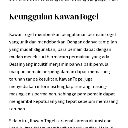
Keunggulan KawanTogel
KawanTogel memberikan pengalaman bermain togel
yang unik dan mendebarkan. Dengan adanya tampilan
yang mudah digunakan, para pemain dapat dengan
mudah menelusuri bermacam permainan yang ada.
Desain yang intuitif menjamin bahwa baik pemula
maupun pemain berpengalaman dapat memasang
taruhan tanpa kesulitan. KawanTogel juga
menyediakan informasi lengkap tentang masing-
masing jenis permainan, sehingga para pemain dapat
mengambil keputusan yang tepat sebelum memasang
taruhan.
Selain itu, Kawan Togel terkenal karena akurasi dan