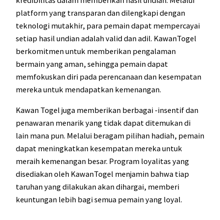
kredibilitas dalam memberikan hasil undian. Melalui
platform yang transparan dan dilengkapi dengan
teknologi mutakhir, para pemain dapat mempercayai
setiap hasil undian adalah valid dan adil. KawanTogel
berkomitmen untuk memberikan pengalaman
bermain yang aman, sehingga pemain dapat
memfokuskan diri pada perencanaan dan kesempatan
mereka untuk mendapatkan kemenangan.
Kawan Togel juga memberikan berbagai -insentif dan
penawaran menarik yang tidak dapat ditemukan di
lain mana pun. Melalui beragam pilihan hadiah, pemain
dapat meningkatkan kesempatan mereka untuk
meraih kemenangan besar. Program loyalitas yang
disediakan oleh KawanTogel menjamin bahwa tiap
taruhan yang dilakukan akan dihargai, memberi
keuntungan lebih bagi semua pemain yang loyal.