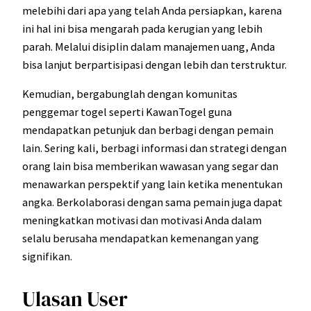
melebihi dari apa yang telah Anda persiapkan, karena
ini hal ini bisa mengarah pada kerugian yang lebih
parah. Melalui disiplin dalam manajemen uang, Anda
bisa lanjut berpartisipasi dengan lebih dan terstruktur.
Kemudian, bergabunglah dengan komunitas
penggemar togel seperti KawanTogel guna
mendapatkan petunjuk dan berbagi dengan pemain
lain. Sering kali, berbagi informasi dan strategi dengan
orang lain bisa memberikan wawasan yang segar dan
menawarkan perspektif yang lain ketika menentukan
angka. Berkolaborasi dengan sama pemain juga dapat
meningkatkan motivasi dan motivasi Anda dalam
selalu berusaha mendapatkan kemenangan yang
signifikan.
Ulasan User