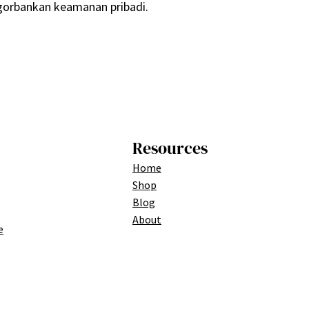
gorbankan keamanan pribadi.
Resources
Home
Shop
Blog
About
e