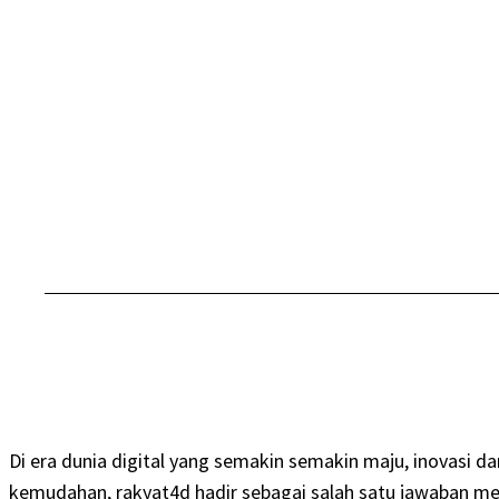
Skip
to
content
Di era dunia digital yang semakin semakin maju, inovasi da
kemudahan, rakyat4d hadir sebagai salah satu jawaban me