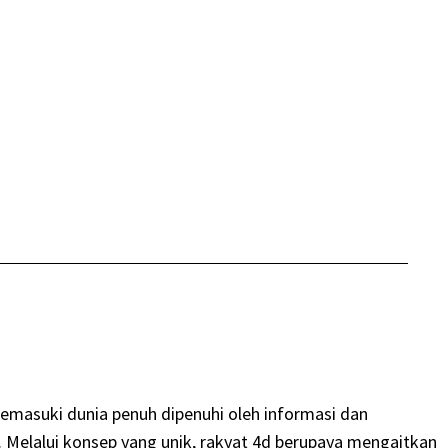
 Memasuki dunia penuh dipenuhi oleh informasi dan
 Melalui konsep yang unik, rakyat 4d berupaya mengaitkan