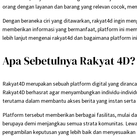
orang dengan layanan dan barang yang relevan cocok, men
Dengan beraneka ciri yang ditawarkan, rakyat4d ingin me
memberikan informasi yang bermanfaat, platform ini membo
lebih lanjut mengenai rakyat4d dan bagaimana platform ini
Apa Sebetulnya Rakyat 4D?
Rakyat4D merupakan sebuah platform digital yang diranc
Rakyat4D berhasrat agar menyambungkan individu-individu da
terutama dalam membantu akses berita yang instan serta 
Platform tersebut memberikan berbagai fasilitas, mulai dar
berupaya demi menjangkau semua strata komunitas. Lewat
pengambilan keputusan yang lebih baik dan menyesuaikan 