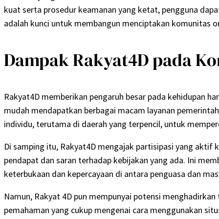
kuat serta prosedur keamanan yang ketat, pengguna dapat 
adalah kunci untuk membangun menciptakan komunitas on
Dampak Rakyat4D pada Ko
Rakyat4D memberikan pengaruh besar pada kehidupan haria
mudah mendapatkan berbagai macam layanan pemerintah dan
individu, terutama di daerah yang terpencil, untuk memper
Di samping itu, Rakyat4D mengajak partisipasi yang aktif
pendapat dan saran terhadap kebijakan yang ada. Ini mem
keterbukaan dan kepercayaan di antara penguasa dan mas
Namun, Rakyat 4D pun mempunyai potensi menghadirkan ta
pemahaman yang cukup mengenai cara menggunakan situs t