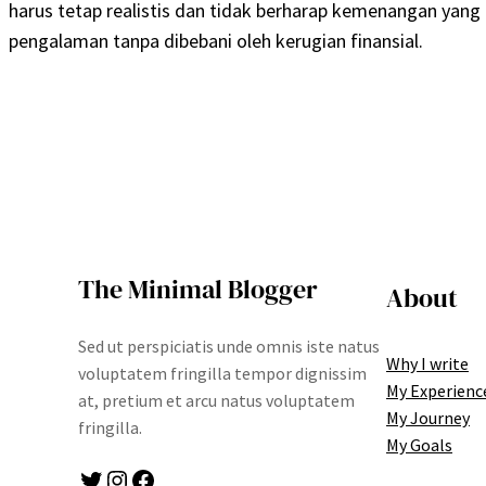
harus tetap realistis dan tidak berharap kemenangan ya
pengalaman tanpa dibebani oleh kerugian finansial.
The Minimal Blogger
About
Sed ut perspiciatis unde omnis iste natus
Why I write
voluptatem fringilla tempor dignissim
My Experienc
at, pretium et arcu natus voluptatem
My Journey
fringilla.
My Goals
Twitter
Instagram
Facebook