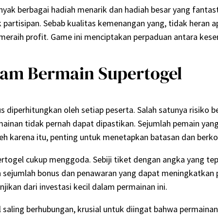
 banyak berbagai hadiah menarik dan hadiah besar yang fant
partisipan. Sebab kualitas kemenangan yang, tidak heran a
meraih profit. Game ini menciptakan perpaduan antara kes
lam Bermain Supertogel
 diperhitungkan oleh setiap peserta. Salah satunya risiko 
inan tidak pernah dapat dipastikan. Sejumlah pemain yang 
h karena itu, penting untuk menetapkan batasan dan berkom
 supertogel cukup menggoda. Sebiji tiket dengan angka yan
an sejumlah bonus dan penawaran yang dapat meningkatkan 
kan dari investasi kecil dalam permainan ini.
saling berhubungan, krusial untuk diingat bahwa permainan 