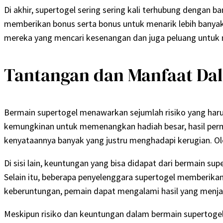
Di akhir, supertogel sering sering kali terhubung dengan
memberikan bonus serta bonus untuk menarik lebih banyak 
mereka yang mencari kesenangan dan juga peluang untuk 
Tantangan dan Manfaat Da
Bermain supertogel menawarkan sejumlah risiko yang harus
kemungkinan untuk memenangkan hadiah besar, hasil perma
kenyataannya banyak yang justru menghadapi kerugian. Ole
Di sisi lain, keuntungan yang bisa didapat dari bermain
Selain itu, beberapa penyelenggara supertogel memberik
keberuntungan, pemain dapat mengalami hasil yang menjanji
Meskipun risiko dan keuntungan dalam bermain supertogel 