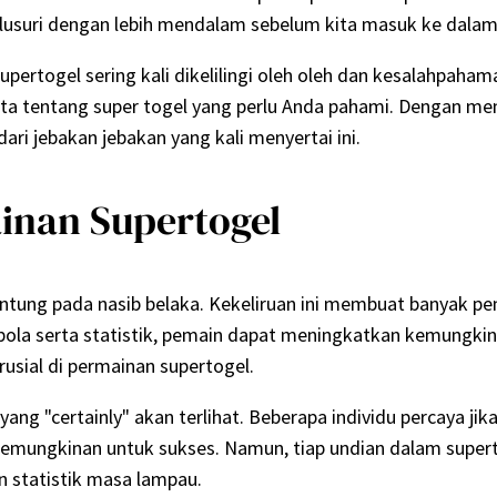
elusuri dengan lebih mendalam sebelum kita masuk ke dalam
upertogel sering kali dikelilingi oleh oleh dan kesalahpahama
entang super togel yang perlu Anda pahami. Dengan menge
ri jebakan jebakan yang kali menyertai ini.
inan Supertogel
ntung pada nasib belaka. Kekeliruan ini membuat banyak pem
ui pola serta statistik, pemain dapat meningkatkan kemung
usial di permainan supertogel.
k yang "certainly" akan terlihat. Beberapa individu percaya 
mungkinan untuk sukses. Namun, tiap undian dalam superto
 statistik masa lampau.