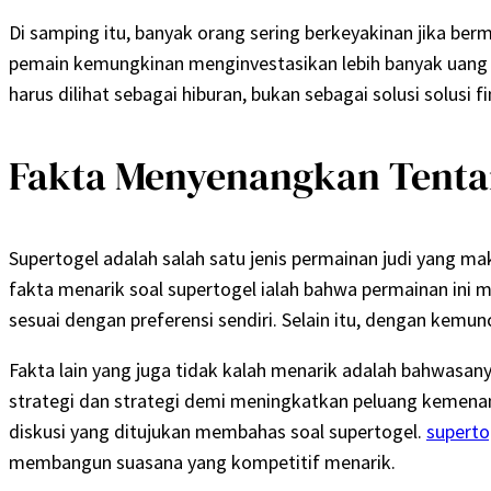
Di samping itu, banyak orang sering berkeyakinan jika ber
pemain kemungkinan menginvestasikan lebih banyak uang 
harus dilihat sebagai hiburan, bukan sebagai solusi solusi fi
Fakta Menyenangkan Tenta
Supertogel adalah salah satu jenis permainan judi yang mak
fakta menarik soal supertogel ialah bahwa permainan in
sesuai dengan preferensi sendiri. Selain itu, dengan kemu
Fakta lain yang juga tidak kalah menarik adalah bahwasa
strategi dan strategi demi meningkatkan peluang kemenang
diskusi yang ditujukan membahas soal supertogel.
superto
membangun suasana yang kompetitif menarik.