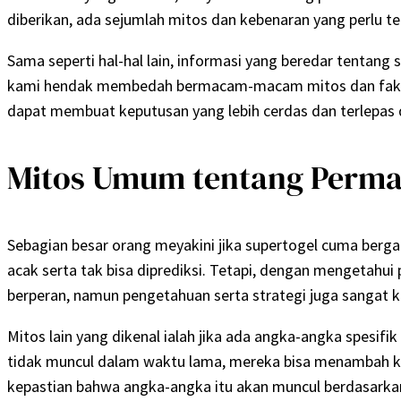
diberikan, ada sejumlah mitos dan kebenaran yang perlu t
Sama seperti hal-hal lain, informasi yang beredar tentang s
kami hendak membedah bermacam-macam mitos dan fakta t
dapat membuat keputusan yang lebih cerdas dan terlepas da
Mitos Umum tentang Perma
Sebagian besar orang meyakini jika supertogel cuma berga
acak serta tak bisa diprediksi. Tetapi, dengan mengetah
berperan, namun pengetahuan serta strategi juga sangat kr
Mitos lain yang dikenal ialah jika ada angka-angka spesifi
tidak muncul dalam waktu lama, mereka bisa menambah ke
kepastian bahwa angka-angka itu akan muncul berdasarkan