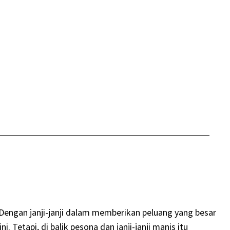
 Dengan janji-janji dalam memberikan peluang yang besar
 Tetapi, di balik pesona dan janji-janji manis itu