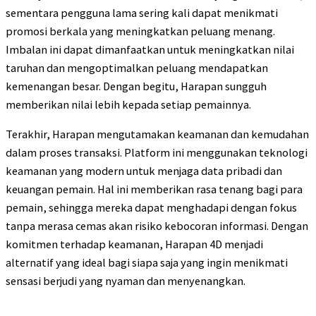
sementara pengguna lama sering kali dapat menikmati
promosi berkala yang meningkatkan peluang menang.
Imbalan ini dapat dimanfaatkan untuk meningkatkan nilai
taruhan dan mengoptimalkan peluang mendapatkan
kemenangan besar. Dengan begitu, Harapan sungguh
memberikan nilai lebih kepada setiap pemainnya.
Terakhir, Harapan mengutamakan keamanan dan kemudahan
dalam proses transaksi. Platform ini menggunakan teknologi
keamanan yang modern untuk menjaga data pribadi dan
keuangan pemain. Hal ini memberikan rasa tenang bagi para
pemain, sehingga mereka dapat menghadapi dengan fokus
tanpa merasa cemas akan risiko kebocoran informasi. Dengan
komitmen terhadap keamanan, Harapan 4D menjadi
alternatif yang ideal bagi siapa saja yang ingin menikmati
sensasi berjudi yang nyaman dan menyenangkan.