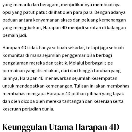
yang menarik dan beragam, menjadikannya membuatnya
opsi yang patut patut dilihat oleh para para. Dengan adanya
paduan antara kenyamanan akses dan peluang kemenangan
yang menggiurkan, Harapan 4D menjadi sorotan di kalangan
pemain judi.
Harapan 4D tidak hanya sebuah sekadar, tetapi juga sebuah
komunitas di mana sejumlah penggemar bisa berbagi
pengalaman mereka dan taktik. Melalui berbagai tipe
permainan yang disediakan, dari dari hingga taruhan yang
lainnya, Harapan 4D menawarkan sejumlah kesempatan
untuk mendapatkan kemenangan. Tulisan ini akan membahas
membahas mengapa Harapan 4D pilihan pilihan yang layak
dan oleh dicoba oleh mereka tantangan dan keseruan serta
keseruan perjudian dunia.
Keunggulan Utama Harapan 4D