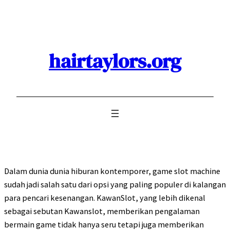
Skip
to
content
hairtaylors.org
Dalam dunia dunia hiburan kontemporer, game slot machine
sudah jadi salah satu dari opsi yang paling populer di kalangan
para pencari kesenangan. KawanSlot, yang lebih dikenal
sebagai sebutan Kawanslot, memberikan pengalaman
bermain game tidak hanya seru tetapi juga memberikan