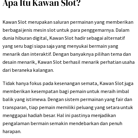
Apa Itu Kawan Slot?
Kawan Slot merupakan saluran permainan yang memberikan
berbagai jenis mesin slot untuk para penggemarnya. Dalam
dunia hiburan digital, Kawan Slot hadir sebagai alternatif
yang seru bagi siapa saja yang menyukai bermain yang
menarik dan interaktif. Dengan banyaknya pilihan tema dan
desain menarik, Kawan Slot berhasil menarik perhatian usaha
dari beraneka kalangan.
Tidak hanya fokus pada kesenangan semata, Kawan Slot juga
memberikan kesempatan bagi pemain untuk meraih imbal
balik yang istimewa. Dengan sistem permainan yang fair dan
transparan, tiap pemain memiliki peluang yang setara untuk
menggapai hadiah besar. Hal ini pastinya menjadikan
pengalaman bermain semakin mendebarkan dan penuh
harapan.