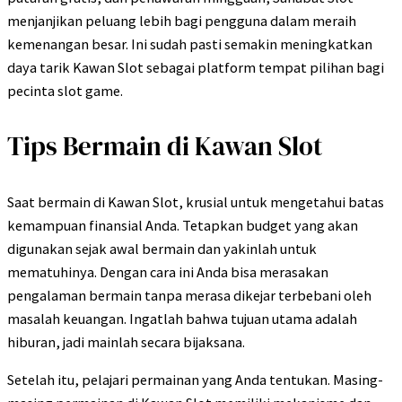
menjanjikan peluang lebih bagi pengguna dalam meraih
kemenangan besar. Ini sudah pasti semakin meningkatkan
daya tarik Kawan Slot sebagai platform tempat pilihan bagi
pecinta slot game.
Tips Bermain di Kawan Slot
Saat bermain di Kawan Slot, krusial untuk mengetahui batas
kemampuan finansial Anda. Tetapkan budget yang akan
digunakan sejak awal bermain dan yakinlah untuk
mematuhinya. Dengan cara ini Anda bisa merasakan
pengalaman bermain tanpa merasa dikejar terbebani oleh
masalah keuangan. Ingatlah bahwa tujuan utama adalah
hiburan, jadi mainlah secara bijaksana.
Setelah itu, pelajari permainan yang Anda tentukan. Masing-