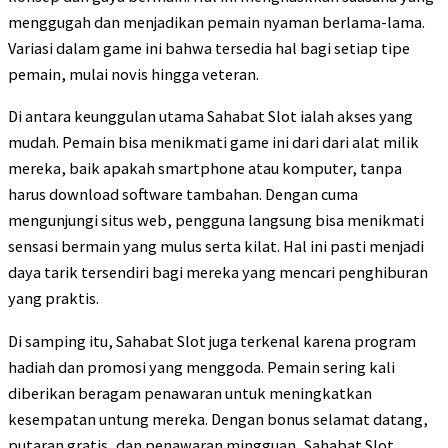
menggugah dan menjadikan pemain nyaman berlama-lama.
Variasi dalam game ini bahwa tersedia hal bagi setiap tipe
pemain, mulai novis hingga veteran.
Di antara keunggulan utama Sahabat Slot ialah akses yang
mudah. Pemain bisa menikmati game ini dari dari alat milik
mereka, baik apakah smartphone atau komputer, tanpa
harus download software tambahan. Dengan cuma
mengunjungi situs web, pengguna langsung bisa menikmati
sensasi bermain yang mulus serta kilat. Hal ini pasti menjadi
daya tarik tersendiri bagi mereka yang mencari penghiburan
yang praktis.
Di samping itu, Sahabat Slot juga terkenal karena program
hadiah dan promosi yang menggoda. Pemain sering kali
diberikan beragam penawaran untuk meningkatkan
kesempatan untung mereka. Dengan bonus selamat datang,
putaran gratis, dan penawaran mingguan, Sahabat Slot