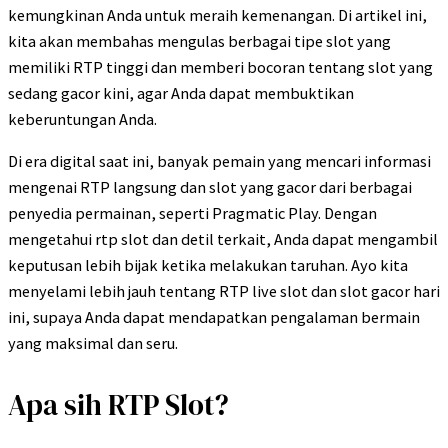
kemungkinan Anda untuk meraih kemenangan. Di artikel ini,
kita akan membahas mengulas berbagai tipe slot yang
memiliki RTP tinggi dan memberi bocoran tentang slot yang
sedang gacor kini, agar Anda dapat membuktikan
keberuntungan Anda.
Di era digital saat ini, banyak pemain yang mencari informasi
mengenai RTP langsung dan slot yang gacor dari berbagai
penyedia permainan, seperti Pragmatic Play. Dengan
mengetahui rtp slot dan detil terkait, Anda dapat mengambil
keputusan lebih bijak ketika melakukan taruhan. Ayo kita
menyelami lebih jauh tentang RTP live slot dan slot gacor hari
ini, supaya Anda dapat mendapatkan pengalaman bermain
yang maksimal dan seru.
Apa sih RTP Slot?