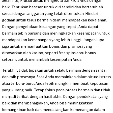
Selain itu, krusial untuk mengelola bankroll Anda dengan
baik. Tentukan batasan untuk diri sendiri dan bertaruhlah
sesuai dengan anggaran yang telah ditentukan. Hindari
godaan untuk terus bermain demi mendapatkan kekalahan.
Dengan pengelolaan keuangan yang tepat, Anda dapat
bermain lebih panjang dan meningkatkan kesempatan untuk
mendapatkan kemenangan yang lebih tinggi. Jangan lupa
juga untuk memanfaatkan bonus dan promosi yang
ditawarkan oleh kasino, seperti free spins atau bonus
setoran, untuk menambah kesempatan Anda.
Terakhir, tidak lupakan untuk selalu bermain dengan santai
dan raih prosesnya. Saat Anda memainkan dalam situasi stress
atau terburu-buru, Anda lebih mungkin membuat keputusan
yang kurang baik. Tetap fokus pada proses bermain dan tidak
menjadi terikat dengan hasil akhir. Dengan pendekatan yang
baik dan membahagiakan, Anda bisa meningkatkan
kemungkinan luck dan mendatangkan kemenangan dalam