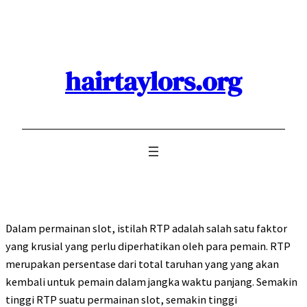
Skip
to
content
hairtaylors.org
Dalam permainan slot, istilah RTP adalah salah satu faktor
yang krusial yang perlu diperhatikan oleh para pemain. RTP
merupakan persentase dari total taruhan yang yang akan
kembali untuk pemain dalam jangka waktu panjang. Semakin
tinggi RTP suatu permainan slot, semakin tinggi