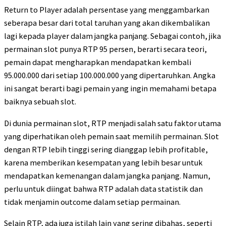
Return to Player adalah persentase yang menggambarkan
seberapa besar dari total taruhan yang akan dikembalikan
lagi kepada player dalam jangka panjang. Sebagai contoh, jika
permainan slot punya RTP 95 persen, berarti secara teori,
pemain dapat mengharapkan mendapatkan kembali
95.000.000 dari setiap 100.000.000 yang dipertaruhkan. Angka
ini sangat berarti bagi pemain yang ingin memahami betapa
baiknya sebuah slot.
Di dunia permainan slot, RTP menjadi salah satu faktor utama
yang diperhatikan oleh pemain saat memilih permainan. Slot
dengan RTP lebih tinggi sering dianggap lebih profitable,
karena memberikan kesempatan yang lebih besar untuk
mendapatkan kemenangan dalam jangka panjang. Namun,
perlu untuk diingat bahwa RTP adalah data statistik dan
tidak menjamin outcome dalam setiap permainan.
Selain RTP, ada juga istilah lain yang sering dibahas, seperti