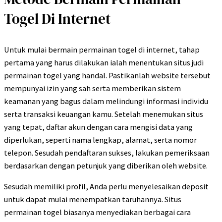
Togel Di Internet
Untuk mulai bermain permainan togel di internet, tahap
pertama yang harus dilakukan ialah menentukan situs judi
permainan togel yang handal. Pastikanlah website tersebut
mempunyai izin yang sah serta memberikan sistem
keamanan yang bagus dalam melindungi informasi individu
serta transaksi keuangan kamu. Setelah menemukan situs
yang tepat, daftar akun dengan cara mengisi data yang
diperlukan, seperti nama lengkap, alamat, serta nomor
telepon. Sesudah pendaftaran sukses, lakukan pemeriksaan
berdasarkan dengan petunjuk yang diberikan oleh website.
Sesudah memiliki profil, Anda perlu menyelesaikan deposit
untuk dapat mulai menempatkan taruhannya. Situs
permainan togel biasanya menyediakan berbagai cara