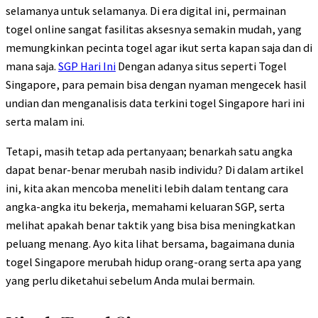
selamanya untuk selamanya. Di era digital ini, permainan
togel online sangat fasilitas aksesnya semakin mudah, yang
memungkinkan pecinta togel agar ikut serta kapan saja dan di
mana saja.
SGP Hari Ini
Dengan adanya situs seperti Togel
Singapore, para pemain bisa dengan nyaman mengecek hasil
undian dan menganalisis data terkini togel Singapore hari ini
serta malam ini.
Tetapi, masih tetap ada pertanyaan; benarkah satu angka
dapat benar-benar merubah nasib individu? Di dalam artikel
ini, kita akan mencoba meneliti lebih dalam tentang cara
angka-angka itu bekerja, memahami keluaran SGP, serta
melihat apakah benar taktik yang bisa bisa meningkatkan
peluang menang. Ayo kita lihat bersama, bagaimana dunia
togel Singapore merubah hidup orang-orang serta apa yang
yang perlu diketahui sebelum Anda mulai bermain.