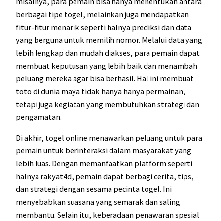
misalnya, para pemain bisa hanya menentukan antara
berbagai tipe togel, melainkan juga mendapatkan
fitur-fitur menarik seperti halnya prediksi dan data
yang berguna untuk memilih nomor. Melalui data yang
lebih lengkap dan mudah diakses, para pemain dapat
membuat keputusan yang lebih baik dan menambah
peluang mereka agar bisa berhasil. Hal ini membuat
toto di dunia maya tidak hanya hanya permainan,
tetapi juga kegiatan yang membutuhkan strategi dan
pengamatan.
Di akhir, togel online menawarkan peluang untuk para
pemain untuk berinteraksi dalam masyarakat yang
lebih luas. Dengan memanfaatkan platform seperti
halnya rakyat4d, pemain dapat berbagi cerita, tips,
dan strategi dengan sesama pecinta togel. Ini
menyebabkan suasana yang semarak dan saling
membantu. Selain itu, keberadaan penawaran spesial