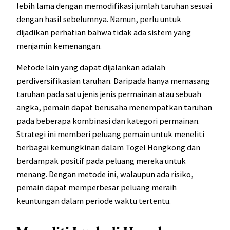
lebih lama dengan memodifikasi jumlah taruhan sesuai
dengan hasil sebelumnya. Namun, perlu untuk
dijadikan perhatian bahwa tidak ada sistem yang
menjamin kemenangan.
Metode lain yang dapat dijalankan adalah
perdiversifikasian taruhan. Daripada hanya memasang
taruhan pada satu jenis jenis permainan atau sebuah
angka, pemain dapat berusaha menempatkan taruhan
pada beberapa kombinasi dan kategori permainan.
Strategi ini memberi peluang pemain untuk meneliti
berbagai kemungkinan dalam Togel Hongkong dan
berdampak positif pada peluang mereka untuk
menang. Dengan metode ini, walaupun ada risiko,
pemain dapat memperbesar peluang meraih
keuntungan dalam periode waktu tertentu.