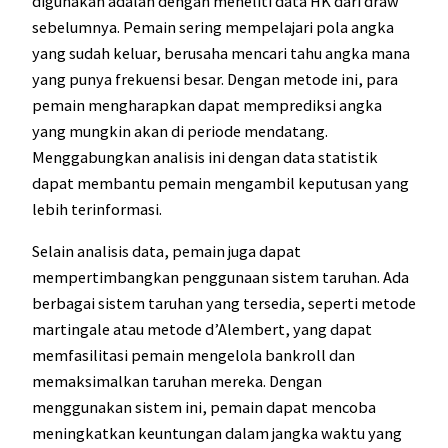
digunakan adalah dengan meneliti data HK dari draw
sebelumnya. Pemain sering mempelajari pola angka
yang sudah keluar, berusaha mencari tahu angka mana
yang punya frekuensi besar. Dengan metode ini, para
pemain mengharapkan dapat memprediksi angka
yang mungkin akan di periode mendatang.
Menggabungkan analisis ini dengan data statistik
dapat membantu pemain mengambil keputusan yang
lebih terinformasi.
Selain analisis data, pemain juga dapat
mempertimbangkan penggunaan sistem taruhan. Ada
berbagai sistem taruhan yang tersedia, seperti metode
martingale atau metode d’Alembert, yang dapat
memfasilitasi pemain mengelola bankroll dan
memaksimalkan taruhan mereka. Dengan
menggunakan sistem ini, pemain dapat mencoba
meningkatkan keuntungan dalam jangka waktu yang