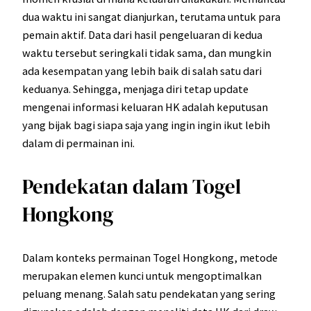
dua waktu ini sangat dianjurkan, terutama untuk para
pemain aktif. Data dari hasil pengeluaran di kedua
waktu tersebut seringkali tidak sama, dan mungkin
ada kesempatan yang lebih baik di salah satu dari
keduanya. Sehingga, menjaga diri tetap update
mengenai informasi keluaran HK adalah keputusan
yang bijak bagi siapa saja yang ingin ingin ikut lebih
dalam di permainan ini.
Pendekatan dalam Togel
Hongkong
Dalam konteks permainan Togel Hongkong, metode
merupakan elemen kunci untuk mengoptimalkan
peluang menang. Salah satu pendekatan yang sering