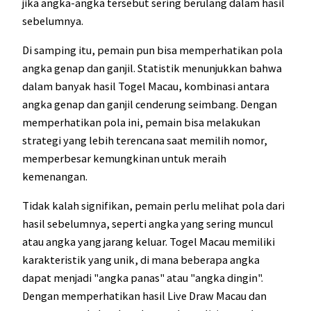
jika angka-angka tersebut sering berulang dalam hasil
sebelumnya.
Di samping itu, pemain pun bisa memperhatikan pola
angka genap dan ganjil. Statistik menunjukkan bahwa
dalam banyak hasil Togel Macau, kombinasi antara
angka genap dan ganjil cenderung seimbang. Dengan
memperhatikan pola ini, pemain bisa melakukan
strategi yang lebih terencana saat memilih nomor,
memperbesar kemungkinan untuk meraih
kemenangan.
Tidak kalah signifikan, pemain perlu melihat pola dari
hasil sebelumnya, seperti angka yang sering muncul
atau angka yang jarang keluar. Togel Macau memiliki
karakteristik yang unik, di mana beberapa angka
dapat menjadi "angka panas" atau "angka dingin".
Dengan memperhatikan hasil Live Draw Macau dan