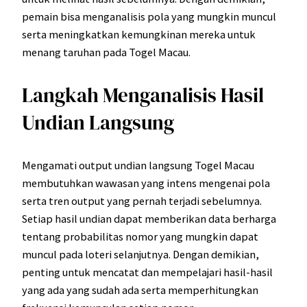
pemain bisa menganalisis pola yang mungkin muncul
serta meningkatkan kemungkinan mereka untuk
menang taruhan pada Togel Macau.
Langkah Menganalisis Hasil
Undian Langsung
Mengamati output undian langsung Togel Macau
membutuhkan wawasan yang intens mengenai pola
serta tren output yang pernah terjadi sebelumnya.
Setiap hasil undian dapat memberikan data berharga
tentang probabilitas nomor yang mungkin dapat
muncul pada loteri selanjutnya. Dengan demikian,
penting untuk mencatat dan mempelajari hasil-hasil
yang ada yang sudah ada serta memperhitungkan