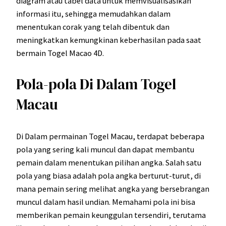
diagram atau tabel data untuk memvisualisasikan
informasi itu, sehingga memudahkan dalam
menentukan corak yang telah dibentuk dan
meningkatkan kemungkinan keberhasilan pada saat
bermain Togel Macao 4D.
Pola-pola Di Dalam Togel
Macau
Di Dalam permainan Togel Macau, terdapat beberapa
pola yang sering kali muncul dan dapat membantu
pemain dalam menentukan pilihan angka. Salah satu
pola yang biasa adalah pola angka berturut-turut, di
mana pemain sering melihat angka yang bersebrangan
muncul dalam hasil undian. Memahami pola ini bisa
memberikan pemain keunggulan tersendiri, terutama