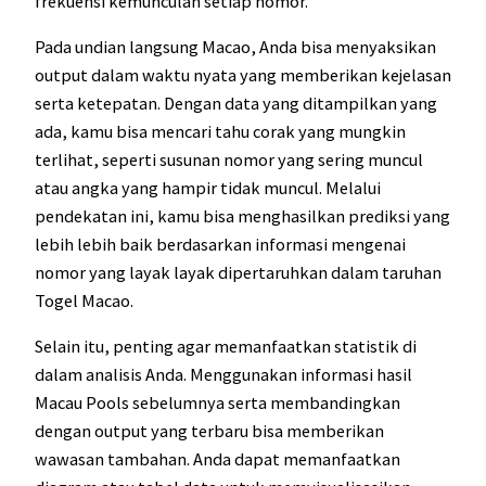
frekuensi kemunculan setiap nomor.
Pada undian langsung Macao, Anda bisa menyaksikan
output dalam waktu nyata yang memberikan kejelasan
serta ketepatan. Dengan data yang ditampilkan yang
ada, kamu bisa mencari tahu corak yang mungkin
terlihat, seperti susunan nomor yang sering muncul
atau angka yang hampir tidak muncul. Melalui
pendekatan ini, kamu bisa menghasilkan prediksi yang
lebih lebih baik berdasarkan informasi mengenai
nomor yang layak layak dipertaruhkan dalam taruhan
Togel Macao.
Selain itu, penting agar memanfaatkan statistik di
dalam analisis Anda. Menggunakan informasi hasil
Macau Pools sebelumnya serta membandingkan
dengan output yang terbaru bisa memberikan
wawasan tambahan. Anda dapat memanfaatkan