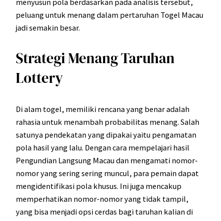
menyusun pola berdasarkan pada analisis tersebut,
peluang untuk menang dalam pertaruhan Togel Macau
jadi semakin besar.
Strategi Menang Taruhan
Lottery
Di alam togel, memiliki rencana yang benar adalah
rahasia untuk menambah probabilitas menang. Salah
satunya pendekatan yang dipakai yaitu pengamatan
pola hasil yang lalu. Dengan cara mempelajari hasil
Pengundian Langsung Macau dan mengamati nomor-
nomor yang sering sering muncul, para pemain dapat
mengidentifikasi pola khusus. Ini juga mencakup
memperhatikan nomor-nomor yang tidak tampil,
yang bisa menjadi opsi cerdas bagi taruhan kalian di