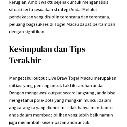
kerugian. Ambil waktu sejenak untuk menganalisis
situasi serta sesuaikan strategi Anda. Melalui
pendekatan yang disiplin terencana dan terencana,
peluang bagi sukses di Togel Macau dapat bertambah
dengan signifikan.
Kesimpulan dan Tips
Terakhir
Mengetahui output Live Draw Togel Macau merupakan
initiasi yang penting untuk taktik taruhan anda.
Dengan mengawasi output secara langsung, anda bisa
mengetahui pola-pola yang mungkin muncul dalam
angka-angka yang diundi. Ini tidak hanya membantu
anda dalam membuat pilihan yang lebih baik namun
juga menambah kesempatan anda untuk