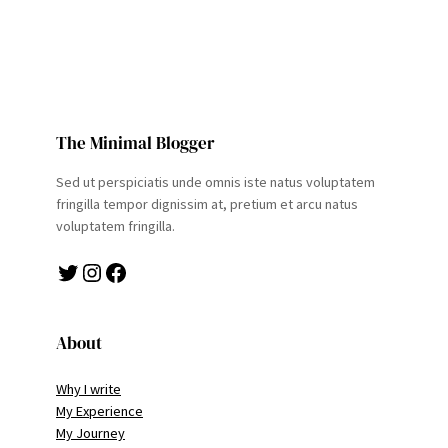
The Minimal Blogger
Sed ut perspiciatis unde omnis iste natus voluptatem
fringilla tempor dignissim at, pretium et arcu natus
voluptatem fringilla.
Twitter
Instagram
Facebook
About
Why I write
My Experience
My Journey