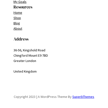
My Goals
Resources
Home
Shop
Blog
About
Address
36-56, Kingshold Road
Chingford Mount E9 7BD
Greater London
United Kingdom
Copyright 2023 | A WordPress Theme By
SuperbThemes