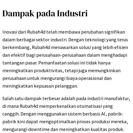
Dampak pada Industri
Inovasi dari Rubah4d telah membawa perubahan signifikan
dalam berbagai sektor industri. Dengan teknologi yang terus
berkembang, Rubah4d menawarkan solusi yang lebih efisien
dan efektif bagi perusahaan-perusahaan dalam menghadapi
tantangan pasar. Pemanfaatan solusi ini tidak hanya
meningkatkan produktivitas, tetapi juga memungkinkan
perusahaan untuk mengurangi biaya operasional dan
meningkatkan kepuasan pelanggan.
Salah satu dampak terbesar adalah pada industri manufaktur,
di mana Rubah4d memperkenalkan otomatisasi yang
canggih. Dengan menggunakan sistem berbasis AI, pabrik-
pabrik kini dapat mengoptimalkan proses produksi mereka,
mengurangi downtime dan meningkatkan kualitas produk.