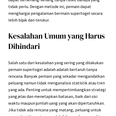
tidak perlu. Dengan metode ini, pemain dapat
menghargai pengalaman bermain supertogel secara
lebih bijak dan terukur.
Kesalahan Umum yang Harus
Dihindari
Salah satu dari kesalahan yang sering yang dilakukan
pemain supertogel adalah adalah bertaruh tanpa
rencana. Banyak pemain yang sekadar mengandalkan
peluang namun tidak menganalisis statistik atau tren
yang ada. Penting untuk mempertimbangkan strategi
yang jelas dan menetapkan batasan, baik dari sisi
waktu maupun jumlah uang yang akan dipertaruhkan.
Jika tidak ada rencana yang matang, peluang untuk