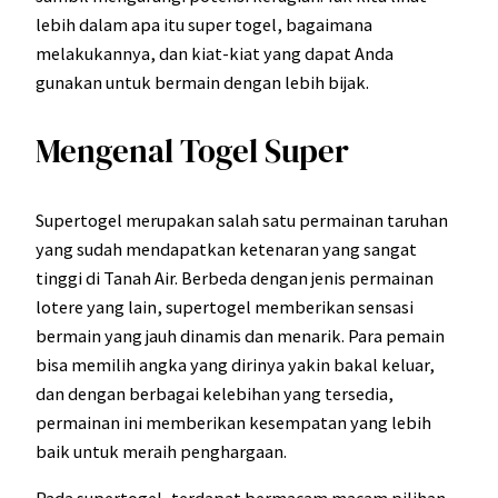
lebih dalam apa itu super togel, bagaimana
melakukannya, dan kiat-kiat yang dapat Anda
gunakan untuk bermain dengan lebih bijak.
Mengenal Togel Super
Supertogel merupakan salah satu permainan taruhan
yang sudah mendapatkan ketenaran yang sangat
tinggi di Tanah Air. Berbeda dengan jenis permainan
lotere yang lain, supertogel memberikan sensasi
bermain yang jauh dinamis dan menarik. Para pemain
bisa memilih angka yang dirinya yakin bakal keluar,
dan dengan berbagai kelebihan yang tersedia,
permainan ini memberikan kesempatan yang lebih
baik untuk meraih penghargaan.