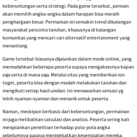
keberuntungan serta strategi. Pada game tersebut, pemain
akan memilih angka-angka dalam harapan bisa meraih
penghargaan besar. Permainan ini semakin trend dikalangan
masyarakat pencinta taruhan, khususnya di kalangan
komunitas yang mencari-cari alternatif entertainment yang
menantang.
Game tersebut biasanya dijalankan dalam mode online, yang
memudahkan beberapa peserta supaya mengaksesnya kapan
saja serta di mana saja. Melalui situs yang memberikan ion
togel, peserta bisa dengan mudah melakukan taruhan dan
mengikuti setiap hasil undian. Ini menawarkan sensasi yg
lebih nyaman nyaman dan menarik untuk peserta.
Namun, meskipun berbasis dari keberuntungan, permainan
ini juga melibatkan calculasi dan analisis. Peserta sering kali
menjalankan penelitian terhadap pola-pola angka
sebelumnya supaya meningkatkan kesempatan mereka.