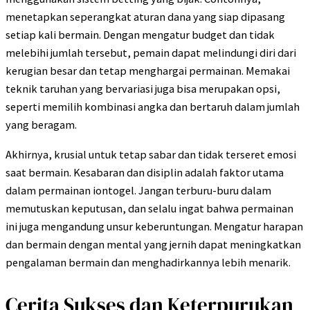
menetapkan seperangkat aturan dana yang siap dipasang
setiap kali bermain. Dengan mengatur budget dan tidak
melebihi jumlah tersebut, pemain dapat melindungi diri dari
kerugian besar dan tetap menghargai permainan. Memakai
teknik taruhan yang bervariasi juga bisa merupakan opsi,
seperti memilih kombinasi angka dan bertaruh dalam jumlah
yang beragam.
Akhirnya, krusial untuk tetap sabar dan tidak terseret emosi
saat bermain. Kesabaran dan disiplin adalah faktor utama
dalam permainan iontogel. Jangan terburu-buru dalam
memutuskan keputusan, dan selalu ingat bahwa permainan
ini juga mengandung unsur keberuntungan. Mengatur harapan
dan bermain dengan mental yang jernih dapat meningkatkan
pengalaman bermain dan menghadirkannya lebih menarik.
Cerita Sukses dan Keterpurukan