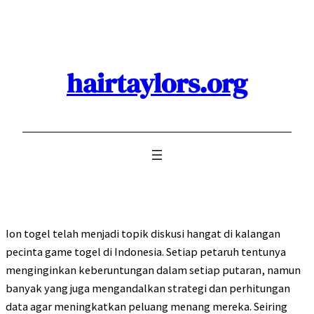
Skip
to
content
hairtaylors.org
Ion togel telah menjadi topik diskusi hangat di kalangan
pecinta game togel di Indonesia. Setiap petaruh tentunya
menginginkan keberuntungan dalam setiap putaran, namun
banyak yang juga mengandalkan strategi dan perhitungan
data agar meningkatkan peluang menang mereka. Seiring