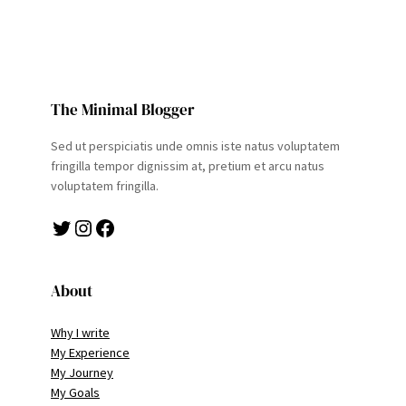
The Minimal Blogger
Sed ut perspiciatis unde omnis iste natus voluptatem
fringilla tempor dignissim at, pretium et arcu natus
voluptatem fringilla.
Twitter
Instagram
Facebook
About
Why I write
My Experience
My Journey
My Goals