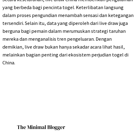
yang berbeda bagi pencinta togel. Keterlibatan langsung
dalam proses pengundian menambah sensasi dan ketegangan
tersendiri. Selain itu, data yang diperoleh dari live draw juga
berguna bagi pemain dalam merumuskan strategi taruhan
mereka dan menganalisis tren pengeluaran. Dengan
demikian, live draw bukan hanya sekadar acara lihat hasil,
melainkan bagian penting dari ekosistem perjudian togel di
China.
The Minimal Blogger