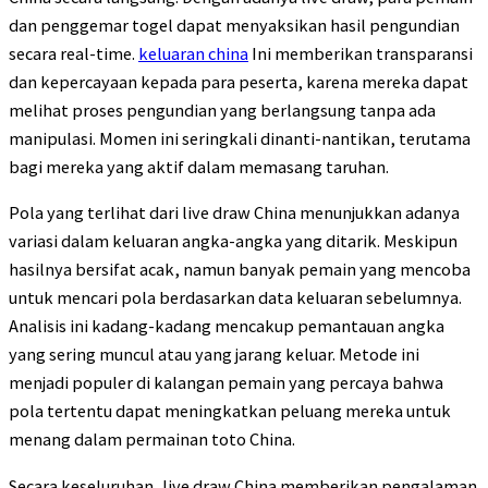
dan penggemar togel dapat menyaksikan hasil pengundian
secara real-time.
keluaran china
Ini memberikan transparansi
dan kepercayaan kepada para peserta, karena mereka dapat
melihat proses pengundian yang berlangsung tanpa ada
manipulasi. Momen ini seringkali dinanti-nantikan, terutama
bagi mereka yang aktif dalam memasang taruhan.
Pola yang terlihat dari live draw China menunjukkan adanya
variasi dalam keluaran angka-angka yang ditarik. Meskipun
hasilnya bersifat acak, namun banyak pemain yang mencoba
untuk mencari pola berdasarkan data keluaran sebelumnya.
Analisis ini kadang-kadang mencakup pemantauan angka
yang sering muncul atau yang jarang keluar. Metode ini
menjadi populer di kalangan pemain yang percaya bahwa
pola tertentu dapat meningkatkan peluang mereka untuk
menang dalam permainan toto China.
Secara keseluruhan, live draw China memberikan pengalaman