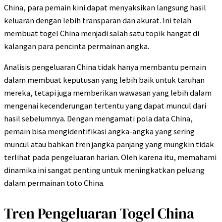
China, para pemain kini dapat menyaksikan langsung hasil
keluaran dengan lebih transparan dan akurat. Ini telah
membuat togel China menjadi salah satu topik hangat di
kalangan para pencinta permainan angka.
Analisis pengeluaran China tidak hanya membantu pemain
dalam membuat keputusan yang lebih baik untuk taruhan
mereka, tetapi juga memberikan wawasan yang lebih dalam
mengenai kecenderungan tertentu yang dapat muncul dari
hasil sebelumnya. Dengan mengamati pola data China,
pemain bisa mengidentifikasi angka-angka yang sering
muncul atau bahkan tren jangka panjang yang mungkin tidak
terlihat pada pengeluaran harian. Oleh karena itu, memahami
dinamika ini sangat penting untuk meningkatkan peluang
dalam permainan toto China.
Tren Pengeluaran Togel China