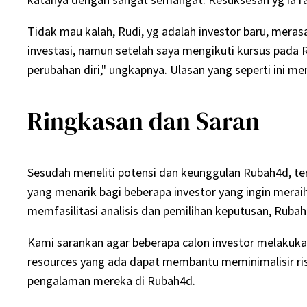
Tidak mau kalah, Rudi, yg adalah investor baru, mera
investasi, namun setelah saya mengikuti kursus pada R
perubahan diri," ungkapnya. Ulasan yang seperti ini
Ringkasan dan Saran
Sesudah meneliti potensi dan keunggulan Rubah4d, 
yang menarik bagi beberapa investor yang ingin meraih
memfasilitasi analisis dan pemilihan keputusan, Ruba
Kami sarankan agar beberapa calon investor melakuk
resources yang ada dapat membantu meminimalisir ri
pengalaman mereka di Rubah4d.