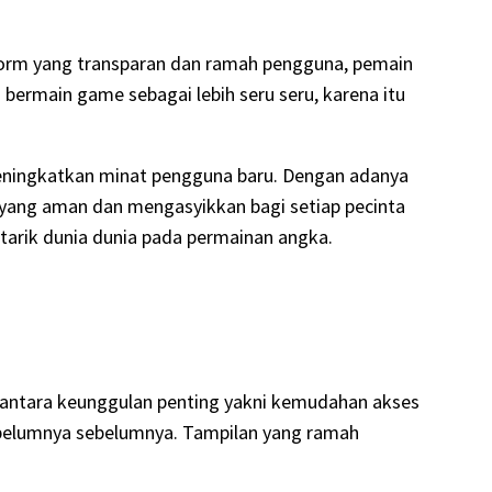
tform yang transparan dan ramah pengguna, pemain
rmain game sebagai lebih seru seru, karena itu
eningkatkan minat pengguna baru. Dengan adanya
ang aman dan mengasyikkan bagi setiap pecinta
tarik dunia dunia pada permainan angka.
 antara keunggulan penting yakni kemudahan akses
ebelumnya sebelumnya. Tampilan yang ramah