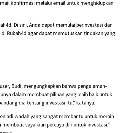
email konfirmasi melalui email untuk menghidupkan
h4d. Di sini, Anda dapat memulai berinvestasi dan
g di Rubah4d agar dapat memutuskan tindakan yang
u user, Budi, mengungkapkan bahwa pengalaman-
unya dalam membuat pilihan yang lebih baik untuk
ndang dia tentang investasi itu," katanya.
menjadi wadah yang sangat membantu untuk meraih
membuat saya kian percaya diri untuk investasi,"
arnya.