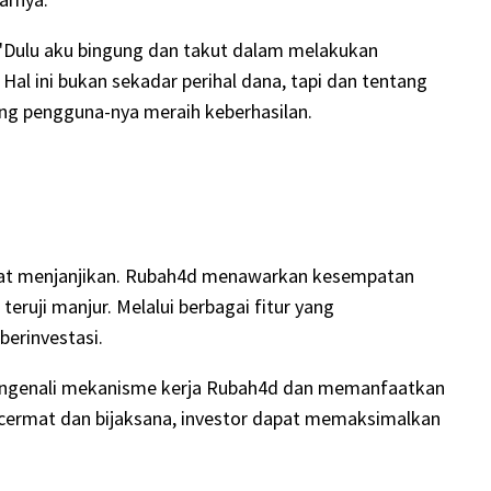
. "Dulu aku bingung dan takut dalam melakukan
Hal ini bukan sekadar perihal dana, tapi dan tentang
ng pengguna-nya meraih keberhasilan.
amat menjanjikan. Rubah4d menawarkan kesempatan
ruji manjur. Melalui berbagai fitur yang
berinvestasi.
 Mengenali mekanisme kerja Rubah4d dan memanfaatkan
cermat dan bijaksana, investor dapat memaksimalkan