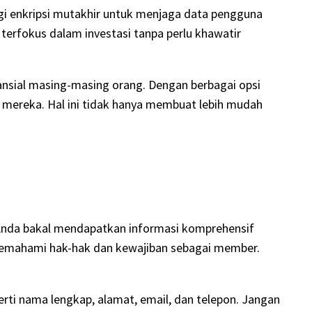
gi enkripsi mutakhir untuk menjaga data pengguna
terfokus dalam investasi tanpa perlu khawatir
nansial masing-masing orang. Dengan berbagai opsi
n mereka. Hal ini tidak hanya membuat lebih mudah
, Anda bakal mendapatkan informasi komprehensif
memahami hak-hak dan kewajiban sebagai member.
rti nama lengkap, alamat, email, dan telepon. Jangan