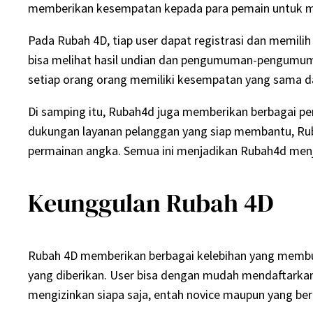
memberikan kesempatan kepada para pemain untuk mer
Pada Rubah 4D, tiap user dapat registrasi dan memil
bisa melihat hasil undian dan pengumuman-pengumum
setiap orang orang memiliki kesempatan yang sama
Di samping itu, Rubah4d juga memberikan berbagai p
dukungan layanan pelanggan yang siap membantu, Ru
permainan angka. Semua ini menjadikan Rubah4d menja
Keunggulan Rubah 4D
Rubah 4D memberikan berbagai kelebihan yang membua
yang diberikan. User bisa dengan mudah mendaftarka
mengizinkan siapa saja, entah novice maupun yang be