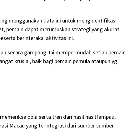
yang menggunakan data ini untuk mengidentifikasi
at, pemain dapat merumuskan strategi yang akurat
erta berinteraksi aktivitas ini.
angkau secara gampang. Ini mempermudah setiap pemain
angat krusial, baik bagi pemain pemula ataupun yg
emeriksa pola serta tren dari hasil hasil lampau,
asi Macau yang terintegrasi dari sumber sumber