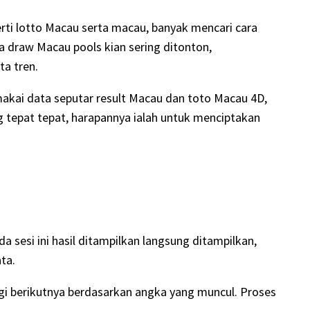
ti lotto Macau serta macau, banyak mencari cara
 draw Macau pools kian sering ditonton,
ta tren.
makai data seputar result Macau dan toto Macau 4D,
g tepat tepat, harapannya ialah untuk menciptakan
sesi ini hasil ditampilkan langsung ditampilkan,
ta.
gi berikutnya berdasarkan angka yang muncul. Proses