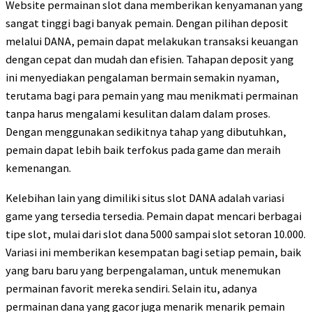
Website permainan slot dana memberikan kenyamanan yang
sangat tinggi bagi banyak pemain. Dengan pilihan deposit
melalui DANA, pemain dapat melakukan transaksi keuangan
dengan cepat dan mudah dan efisien. Tahapan deposit yang
ini menyediakan pengalaman bermain semakin nyaman,
terutama bagi para pemain yang mau menikmati permainan
tanpa harus mengalami kesulitan dalam dalam proses.
Dengan menggunakan sedikitnya tahap yang dibutuhkan,
pemain dapat lebih baik terfokus pada game dan meraih
kemenangan.
Kelebihan lain yang dimiliki situs slot DANA adalah variasi
game yang tersedia tersedia. Pemain dapat mencari berbagai
tipe slot, mulai dari slot dana 5000 sampai slot setoran 10.000.
Variasi ini memberikan kesempatan bagi setiap pemain, baik
yang baru baru yang berpengalaman, untuk menemukan
permainan favorit mereka sendiri. Selain itu, adanya
permainan dana yang gacor juga menarik menarik pemain