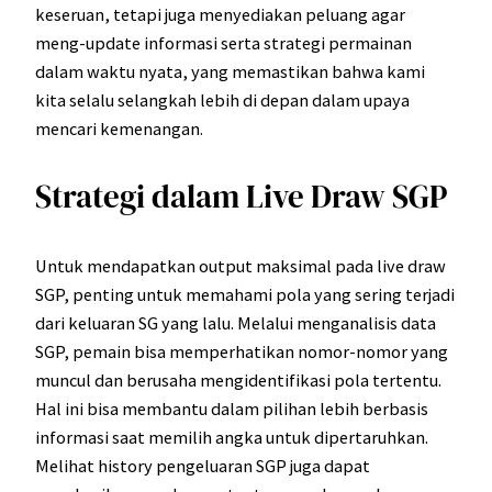
keseruan, tetapi juga menyediakan peluang agar
meng-update informasi serta strategi permainan
dalam waktu nyata, yang memastikan bahwa kami
kita selalu selangkah lebih di depan dalam upaya
mencari kemenangan.
Strategi dalam Live Draw SGP
Untuk mendapatkan output maksimal pada live draw
SGP, penting untuk memahami pola yang sering terjadi
dari keluaran SG yang lalu. Melalui menganalisis data
SGP, pemain bisa memperhatikan nomor-nomor yang
muncul dan berusaha mengidentifikasi pola tertentu.
Hal ini bisa membantu dalam pilihan lebih berbasis
informasi saat memilih angka untuk dipertaruhkan.
Melihat history pengeluaran SGP juga dapat