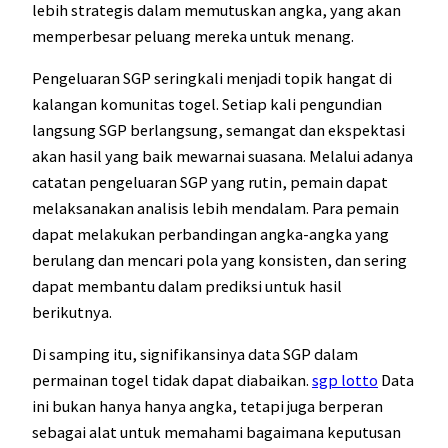
lebih strategis dalam memutuskan angka, yang akan
memperbesar peluang mereka untuk menang.
Pengeluaran SGP seringkali menjadi topik hangat di
kalangan komunitas togel. Setiap kali pengundian
langsung SGP berlangsung, semangat dan ekspektasi
akan hasil yang baik mewarnai suasana. Melalui adanya
catatan pengeluaran SGP yang rutin, pemain dapat
melaksanakan analisis lebih mendalam. Para pemain
dapat melakukan perbandingan angka-angka yang
berulang dan mencari pola yang konsisten, dan sering
dapat membantu dalam prediksi untuk hasil
berikutnya.
Di samping itu, signifikansinya data SGP dalam
permainan togel tidak dapat diabaikan.
sgp lotto
Data
ini bukan hanya hanya angka, tetapi juga berperan
sebagai alat untuk memahami bagaimana keputusan