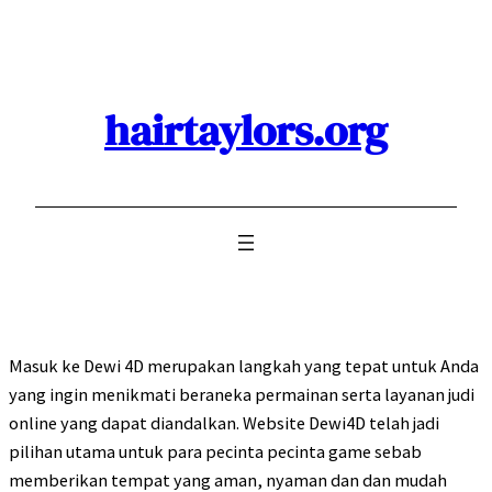
Skip
to
content
hairtaylors.org
Masuk ke Dewi 4D merupakan langkah yang tepat untuk Anda
yang ingin menikmati beraneka permainan serta layanan judi
online yang dapat diandalkan. Website Dewi4D telah jadi
pilihan utama untuk para pecinta pecinta game sebab
memberikan tempat yang aman, nyaman dan dan mudah