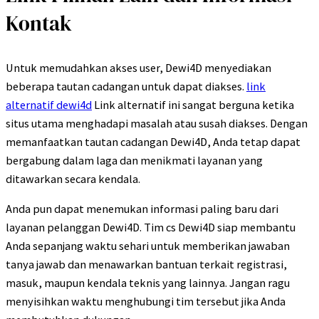
Kontak
Untuk memudahkan akses user, Dewi4D menyediakan
beberapa tautan cadangan untuk dapat diakses.
link
alternatif dewi4d
Link alternatif ini sangat berguna ketika
situs utama menghadapi masalah atau susah diakses. Dengan
memanfaatkan tautan cadangan Dewi4D, Anda tetap dapat
bergabung dalam laga dan menikmati layanan yang
ditawarkan secara kendala.
Anda pun dapat menemukan informasi paling baru dari
layanan pelanggan Dewi4D. Tim cs Dewi4D siap membantu
Anda sepanjang waktu sehari untuk memberikan jawaban
tanya jawab dan menawarkan bantuan terkait registrasi,
masuk, maupun kendala teknis yang lainnya. Jangan ragu
menyisihkan waktu menghubungi tim tersebut jika Anda