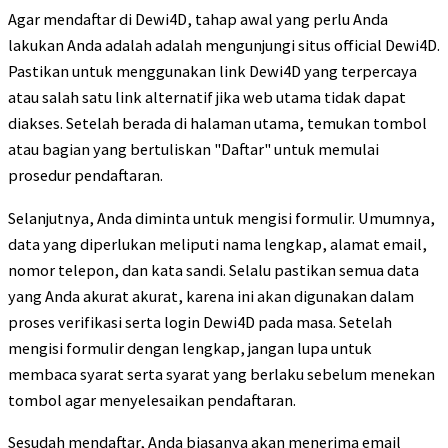
Agar mendaftar di Dewi4D, tahap awal yang perlu Anda
lakukan Anda adalah adalah mengunjungi situs official Dewi4D.
Pastikan untuk menggunakan link Dewi4D yang terpercaya
atau salah satu link alternatif jika web utama tidak dapat
diakses. Setelah berada di halaman utama, temukan tombol
atau bagian yang bertuliskan "Daftar" untuk memulai
prosedur pendaftaran.
Selanjutnya, Anda diminta untuk mengisi formulir. Umumnya,
data yang diperlukan meliputi nama lengkap, alamat email,
nomor telepon, dan kata sandi. Selalu pastikan semua data
yang Anda akurat akurat, karena ini akan digunakan dalam
proses verifikasi serta login Dewi4D pada masa. Setelah
mengisi formulir dengan lengkap, jangan lupa untuk
membaca syarat serta syarat yang berlaku sebelum menekan
tombol agar menyelesaikan pendaftaran.
Sesudah mendaftar, Anda biasanya akan menerima email