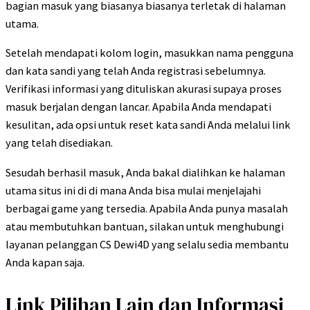
bagian masuk yang biasanya biasanya terletak di halaman
utama.
Setelah mendapati kolom login, masukkan nama pengguna
dan kata sandi yang telah Anda registrasi sebelumnya.
Verifikasi informasi yang dituliskan akurasi supaya proses
masuk berjalan dengan lancar. Apabila Anda mendapati
kesulitan, ada opsi untuk reset kata sandi Anda melalui link
yang telah disediakan.
Sesudah berhasil masuk, Anda bakal dialihkan ke halaman
utama situs ini di di mana Anda bisa mulai menjelajahi
berbagai game yang tersedia. Apabila Anda punya masalah
atau membutuhkan bantuan, silakan untuk menghubungi
layanan pelanggan CS Dewi4D yang selalu sedia membantu
Anda kapan saja.
Link Pilihan Lain dan Informasi