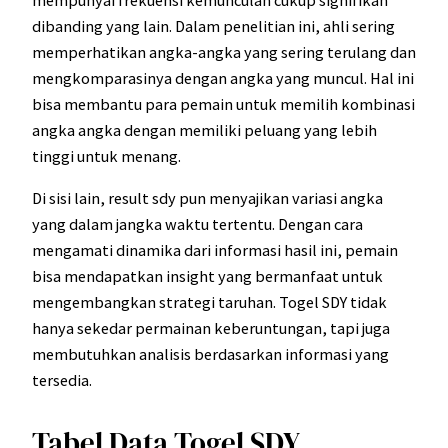
mempunyai frekuensi kemunculan cukup signifikan
dibanding yang lain. Dalam penelitian ini, ahli sering
memperhatikan angka-angka yang sering terulang dan
mengkomparasinya dengan angka yang muncul. Hal ini
bisa membantu para pemain untuk memilih kombinasi
angka angka dengan memiliki peluang yang lebih
tinggi untuk menang.
Di sisi lain, result sdy pun menyajikan variasi angka
yang dalam jangka waktu tertentu. Dengan cara
mengamati dinamika dari informasi hasil ini, pemain
bisa mendapatkan insight yang bermanfaat untuk
mengembangkan strategi taruhan. Togel SDY tidak
hanya sekedar permainan keberuntungan, tapi juga
membutuhkan analisis berdasarkan informasi yang
tersedia.
Tabel Data Togel SDY