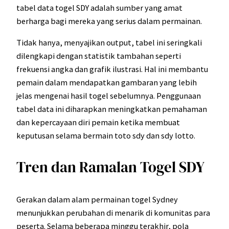
tabel data togel SDY adalah sumber yang amat
berharga bagi mereka yang serius dalam permainan.
Tidak hanya, menyajikan output, tabel ini seringkali
dilengkapi dengan statistik tambahan seperti
frekuensi angka dan grafik ilustrasi. Hal ini membantu
pemain dalam mendapatkan gambaran yang lebih
jelas mengenai hasil togel sebelumnya. Penggunaan
tabel data ini diharapkan meningkatkan pemahaman
dan kepercayaan diri pemain ketika membuat
keputusan selama bermain toto sdy dan sdy lotto.
Tren dan Ramalan Togel SDY
Gerakan dalam alam permainan togel Sydney
menunjukkan perubahan di menarik di komunitas para
peserta. Selama beberapa minggu terakhir, pola