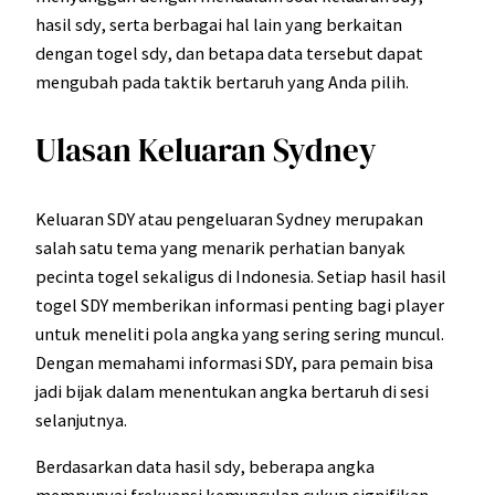
hasil sdy, serta berbagai hal lain yang berkaitan
dengan togel sdy, dan betapa data tersebut dapat
mengubah pada taktik bertaruh yang Anda pilih.
Ulasan Keluaran Sydney
Keluaran SDY atau pengeluaran Sydney merupakan
salah satu tema yang menarik perhatian banyak
pecinta togel sekaligus di Indonesia. Setiap hasil hasil
togel SDY memberikan informasi penting bagi player
untuk meneliti pola angka yang sering sering muncul.
Dengan memahami informasi SDY, para pemain bisa
jadi bijak dalam menentukan angka bertaruh di sesi
selanjutnya.
Berdasarkan data hasil sdy, beberapa angka