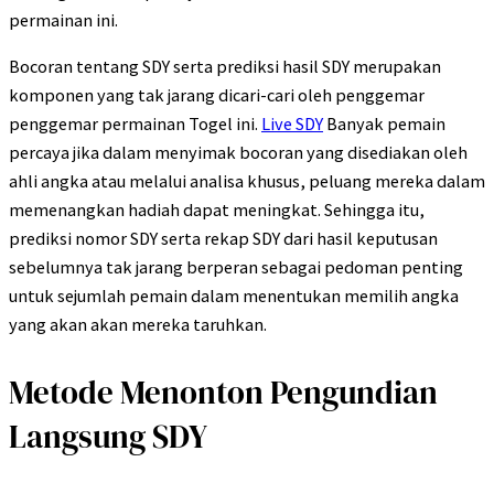
permainan ini.
Bocoran tentang SDY serta prediksi hasil SDY merupakan
komponen yang tak jarang dicari-cari oleh penggemar
penggemar permainan Togel ini.
Live SDY
Banyak pemain
percaya jika dalam menyimak bocoran yang disediakan oleh
ahli angka atau melalui analisa khusus, peluang mereka dalam
memenangkan hadiah dapat meningkat. Sehingga itu,
prediksi nomor SDY serta rekap SDY dari hasil keputusan
sebelumnya tak jarang berperan sebagai pedoman penting
untuk sejumlah pemain dalam menentukan memilih angka
yang akan akan mereka taruhkan.
Metode Menonton Pengundian
Langsung SDY