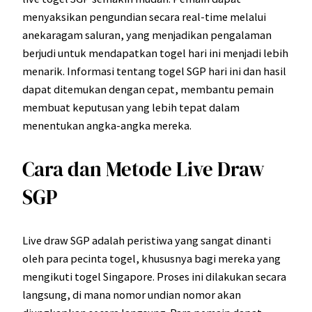
menyaksikan pengundian secara real-time melalui
anekaragam saluran, yang menjadikan pengalaman
berjudi untuk mendapatkan togel hari ini menjadi lebih
menarik. Informasi tentang togel SGP hari ini dan hasil
dapat ditemukan dengan cepat, membantu pemain
membuat keputusan yang lebih tepat dalam
menentukan angka-angka mereka.
Cara dan Metode Live Draw
SGP
Live draw SGP adalah peristiwa yang sangat dinanti
oleh para pecinta togel, khususnya bagi mereka yang
mengikuti togel Singapore. Proses ini dilakukan secara
langsung, di mana nomor undian nomor akan