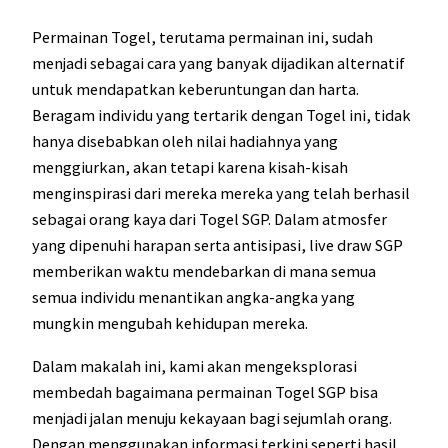
Permainan Togel, terutama permainan ini, sudah
menjadi sebagai cara yang banyak dijadikan alternatif
untuk mendapatkan keberuntungan dan harta.
Beragam individu yang tertarik dengan Togel ini, tidak
hanya disebabkan oleh nilai hadiahnya yang
menggiurkan, akan tetapi karena kisah-kisah
menginspirasi dari mereka mereka yang telah berhasil
sebagai orang kaya dari Togel SGP. Dalam atmosfer
yang dipenuhi harapan serta antisipasi, live draw SGP
memberikan waktu mendebarkan di mana semua
semua individu menantikan angka-angka yang
mungkin mengubah kehidupan mereka.
Dalam makalah ini, kami akan mengeksplorasi
membedah bagaimana permainan Togel SGP bisa
menjadi jalan menuju kekayaan bagi sejumlah orang.
Dengan menggunakan informasi terkini seperti hasil