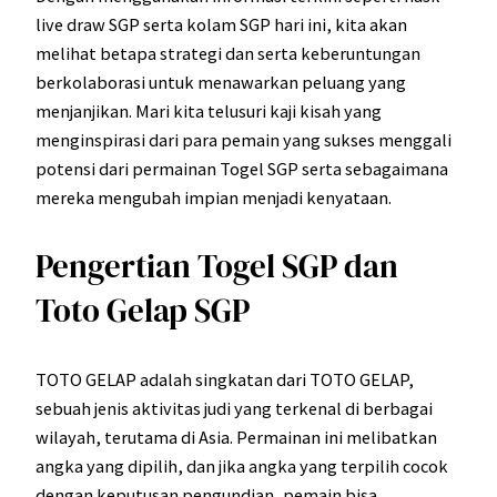
live draw SGP serta kolam SGP hari ini, kita akan
melihat betapa strategi dan serta keberuntungan
berkolaborasi untuk menawarkan peluang yang
menjanjikan. Mari kita telusuri kaji kisah yang
menginspirasi dari para pemain yang sukses menggali
potensi dari permainan Togel SGP serta sebagaimana
mereka mengubah impian menjadi kenyataan.
Pengertian Togel SGP dan
Toto Gelap SGP
TOTO GELAP adalah singkatan dari TOTO GELAP,
sebuah jenis aktivitas judi yang terkenal di berbagai
wilayah, terutama di Asia. Permainan ini melibatkan
angka yang dipilih, dan jika angka yang terpilih cocok
dengan keputusan pengundian, pemain bisa