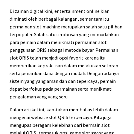
Di zaman digital kini, entertainment online kian
diminati oleh berbagai kalangan, sementara itu
permainan slot machine merupakan salah satu pilihan
terpopuler. Salah satu terobosan yang memudahkan
para pemain dalam menikmati permainan slot
penggunaan QRIS sebagai metode bayar. Permainan
slot QRIS telah menjadi opsi favorit karena itu
memberikan kepraktisan dalam melakukan setoran
serta penarikan dana dengan mudah. Dengan adanya
sistem yang yang aman dan dan tepercaya, pemain
dapat berfokus pada permainan serta menikmati
pengalaman yang yang seru.
Dalam artikel ini, kami akan membahas lebih dalam
mengenai website slot QRIS terpercaya. Kita juga
mengupas beragam kelebihan dari bermain slot
melalui QRIS, termasuk opsi game slot gacor yang