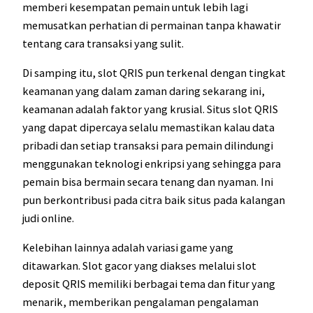
memberi kesempatan pemain untuk lebih lagi
memusatkan perhatian di permainan tanpa khawatir
tentang cara transaksi yang sulit.
Di samping itu, slot QRIS pun terkenal dengan tingkat
keamanan yang dalam zaman daring sekarang ini,
keamanan adalah faktor yang krusial. Situs slot QRIS
yang dapat dipercaya selalu memastikan kalau data
pribadi dan setiap transaksi para pemain dilindungi
menggunakan teknologi enkripsi yang sehingga para
pemain bisa bermain secara tenang dan nyaman. Ini
pun berkontribusi pada citra baik situs pada kalangan
judi online.
Kelebihan lainnya adalah variasi game yang
ditawarkan. Slot gacor yang diakses melalui slot
deposit QRIS memiliki berbagai tema dan fitur yang
menarik, memberikan pengalaman pengalaman