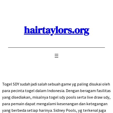
Skip
to
content
hairtaylors.org
Togel SDY sudah jadi salah sebuah game yg paling disukai oleh
para pecinta togel dalam Indonesia. Dengan beragam fasilitas
yang disediakan, misalnya togel sdy pools serta live draw sdy,
para pemain dapat mengalami kesenangan dan ketegangan
yang berbeda setiap harinya. Sidney Pools, yg terkenal juga