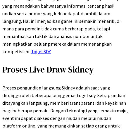
yang menandakan bahwasanya informasi tentang hasil
undian serta nomor yang keluar dapat diambil dalam
langsung. Hal ini menjadikan game ini semakin menarik, di
mana para pemain tidak cuma berharap pada, tetapi
memanfaatkan taktik dan analisis nombor untuk
meningkatkan peluang mereka dalam memenangkan
kompetisi ini.
Togel SDY
Proses Live Draw Sidney
Proses pengundian langsung Sidney adalah saat yang
ditunggu oleh beberapa penggemar togel sdy. Setiap undian
ditayangkan langsung, memberi transparansi dan keyakinan
bagi beberapa pemain. Dengan teknologi yang semakin maju,
event ini dapat diakses dengan mudah melalui mudah
platform online, yang memungkinkan setiap orang untuk