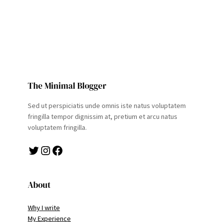
The Minimal Blogger
Sed ut perspiciatis unde omnis iste natus voluptatem
fringilla tempor dignissim at, pretium et arcu natus
voluptatem fringilla.
Twitter
Instagram
Facebook
About
Why I write
My Experience