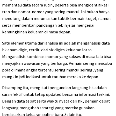
memantau data secara rutin, peserta bisa mengidentifikasi
tren dan nomor-nomor yang sering muncul. Ini bukan hanya
menolong dalam merumuskan taktik bermain togel, namun
serta memberikan pandangan lebih jelas mengenai
kemungkinan keluaran di masa depan.
Satu elemen utama dari analisa ini adalah menganalisis data
hk enam digit, terdiri dari six digits keluaran lotto.
Menganalisis kombinasi nomor yang sukses di masa lalu bisa
menyajikan wawasan yang berharga. Pemain sering mencoba
pola di mana angka tertentu sering muncul seiring, yang
mungkin jadi indikasi untuk taruhan mereka ke depan.
Di samping itu, mengikuti pengundian langsung hk adalah
cara efektif untuk tetap updated bersama informasi terkini.
Dengan data tepat serta waktu nyata dari hk, pemain dapat
langsung mengubah strategi yang mereka gunakan
berdasarkan keluaran paling baru. Selain itu,