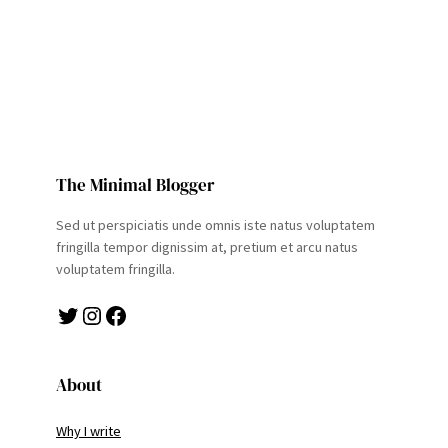
The Minimal Blogger
Sed ut perspiciatis unde omnis iste natus voluptatem
fringilla tempor dignissim at, pretium et arcu natus
voluptatem fringilla.
Twitter
Instagram
Facebook
About
Why I write