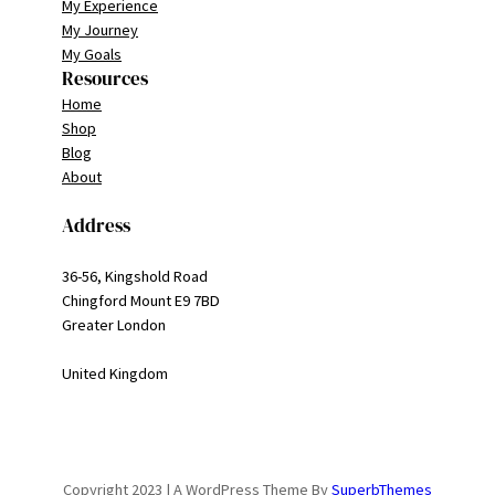
My Experience
My Journey
My Goals
Resources
Home
Shop
Blog
About
Address
36-56, Kingshold Road
Chingford Mount E9 7BD
Greater London
United Kingdom
Copyright 2023 | A WordPress Theme By
SuperbThemes