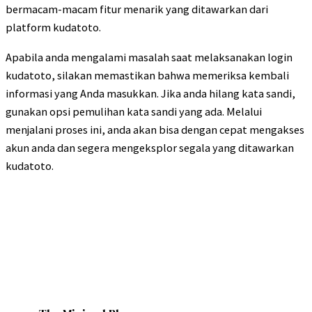
bermacam-macam fitur menarik yang ditawarkan dari
platform kudatoto.
Apabila anda mengalami masalah saat melaksanakan login
kudatoto, silakan memastikan bahwa memeriksa kembali
informasi yang Anda masukkan. Jika anda hilang kata sandi,
gunakan opsi pemulihan kata sandi yang ada. Melalui
menjalani proses ini, anda akan bisa dengan cepat mengakses
akun anda dan segera mengeksplor segala yang ditawarkan
kudatoto.