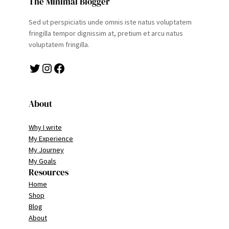
The Minimal Blogger
Sed ut perspiciatis unde omnis iste natus voluptatem
fringilla tempor dignissim at, pretium et arcu natus
voluptatem fringilla.
Twitter
Instagram
Facebook
About
Why I write
My Experience
My Journey
My Goals
Resources
Home
Shop
Blog
About