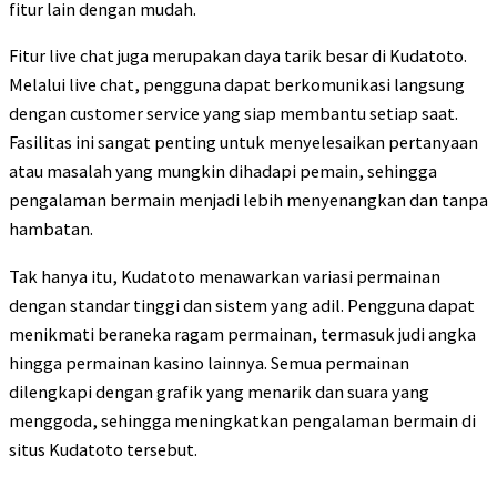
fitur lain dengan mudah.
Fitur live chat juga merupakan daya tarik besar di Kudatoto.
Melalui live chat, pengguna dapat berkomunikasi langsung
dengan customer service yang siap membantu setiap saat.
Fasilitas ini sangat penting untuk menyelesaikan pertanyaan
atau masalah yang mungkin dihadapi pemain, sehingga
pengalaman bermain menjadi lebih menyenangkan dan tanpa
hambatan.
Tak hanya itu, Kudatoto menawarkan variasi permainan
dengan standar tinggi dan sistem yang adil. Pengguna dapat
menikmati beraneka ragam permainan, termasuk judi angka
hingga permainan kasino lainnya. Semua permainan
dilengkapi dengan grafik yang menarik dan suara yang
menggoda, sehingga meningkatkan pengalaman bermain di
situs Kudatoto tersebut.