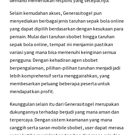
demand memerlukan respons yang secepatnya.
Selain kemudahan akses, Generasitogel pun
menyediakan berbagai jenis taruhan sepak bola online
yang dapat dipilih berdasarkan dengan kesukaan para
pemain. Mulai dari taruhan sbobet hingga taruhan
sepak bola online, tempat ini menjamin pastikan
variasi yang mana bisa memenuhi keinginan semua
pengguna. Dengan kehadiran agen sbobet
berpengalaman, pilihan-pilihan taruhan menjadi jadi
lebih komprehensif serta menggairahkan, yang
membesarkan peluang beberapa peserta untuk
mendapatkan profit.
Keunggulan selain itu dari Generasitogel merupakan
dukungannya terhadap berjudi yang mana aman dan
terpercaya. Dengan sistem keamanan yang mana
canggih serta saran mobile sbobet, user dapat merasa