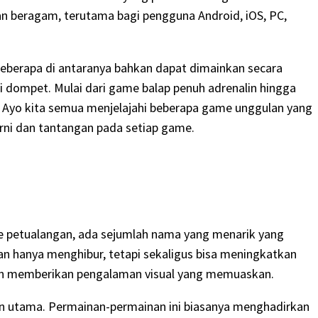
n beragam, terutama bagi pengguna Android, iOS, PC,
eberapa di antaranya bahkan dapat dimainkan secara
si dompet. Mulai dari game balap penuh adrenalin hingga
. Ayo kita semua menjelajahi beberapa game unggulan yang
rni dan tantangan pada setiap game.
 petualangan, ada sejumlah nama yang menarik yang
n hanya menghibur, tetapi sekaligus bisa meningkatkan
kan memberikan pengalaman visual yang memuaskan.
n utama. Permainan-permainan ini biasanya menghadirkan