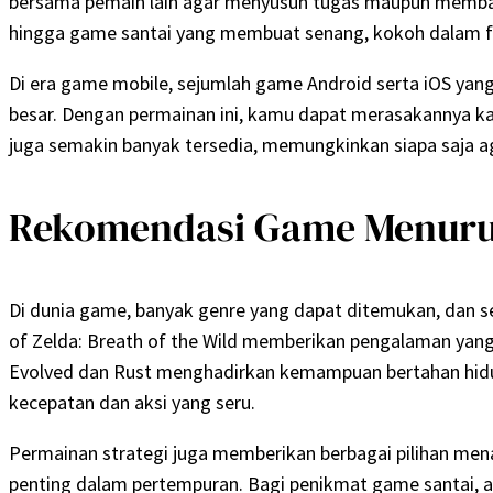
bersama pemain lain agar menyusun tugas maupun membang
hingga game santai yang membuat senang, kokoh dalam fl
Di era game mobile, sejumlah game Android serta iOS yan
besar. Dengan permainan ini, kamu dapat merasakannya kap
juga semakin banyak tersedia, memungkinkan siapa saja ag
Rekomendasi Game Menuru
Di dunia game, banyak genre yang dapat ditemukan, dan s
of Zelda: Breath of the Wild memberikan pengalaman yang t
Evolved dan Rust menghadirkan kemampuan bertahan hidup 
kecepatan dan aksi yang seru.
Permainan strategi juga memberikan berbagai pilihan mena
penting dalam pertempuran. Bagi penikmat game santai, a