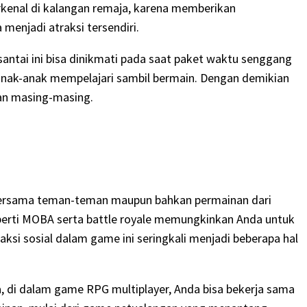
kenal di kalangan remaja, karena memberikan
menjadi atraksi tersendiri.
santai ini bisa dinikmati pada saat paket waktu senggang
nak-anak mempelajari sambil bermain. Dengan demikian
an masing-masing.
bersama teman-teman maupun bahkan permainan dari
eperti MOBA serta battle royale memungkinkan Anda untuk
si sosial dalam game ini seringkali menjadi beberapa hal
, di dalam game RPG multiplayer, Anda bisa bekerja sama