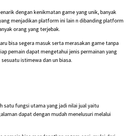
 menarik dengan kenikmatan game yang unik, banyak
yang menjadikan platform ini lain n dibanding platform
banyak orang yang terjebak.
 baru bisa segera masuk serta merasakan game tanpa
tiap pemain dapat mengetahui jenis permainan yang
i sesuatu istimewa dan un biasa.
atu fungsi utama yang jadi nilai jual yaitu
galaman dapat dengan mudah menelusuri melalui