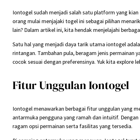
Iontogel sudah menjadi salah satu platform yang kian
orang mulai menjajaki togel ini sebagai pilihan menar
lain? Dalam artikel ini, kita hendak menjelajahi berba
Satu hal yang menjadi daya tarik utama iontogel ada
rintangan. Tambahan pula, beragam jenis permainan y
cocok sesuai dengan preferensinya. Yuk kita explore l
Fitur Unggulan Iontogel
Iontogel menawarkan berbagai fitur unggulan yang memb
antarmuka pengguna yang ramah dan intuitif. Dengan
ragam opsi permainan serta fasilitas yang tersedia.